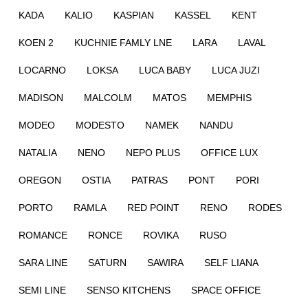
KADA
KALIO
KASPIAN
KASSEL
KENT
KOEN 2
KUCHNIE FAMLY LNE
LARA
LAVAL
LOCARNO
LOKSA
LUCA BABY
LUCA JUZI
MADISON
MALCOLM
MATOS
MEMPHIS
MODEO
MODESTO
NAMEK
NANDU
NATALIA
NENO
NEPO PLUS
OFFICE LUX
OREGON
OSTIA
PATRAS
PONT
PORI
PORTO
RAMLA
RED POINT
RENO
RODES
ROMANCE
RONCE
ROVIKA
RUSO
SARA LINE
SATURN
SAWIRA
SELF LIANA
SEMI LINE
SENSO KITCHENS
SPACE OFFICE