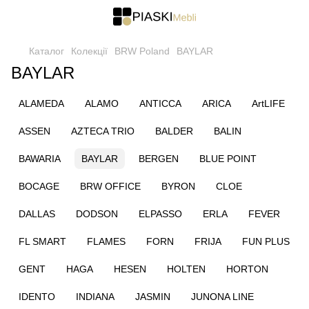
Каталог
Колекції
BRW Poland
BAYLAR
BAYLAR
ALAMEDA
ALAMO
ANTICCA
ARICA
ArtLIFE
ASSEN
AZTECA TRIO
BALDER
BALIN
BAWARIA
BAYLAR
BERGEN
BLUE POINT
BOCAGE
BRW OFFICE
BYRON
CLOE
DALLAS
DODSON
ELPASSO
ERLA
FEVER
FL SMART
FLAMES
FORN
FRIJA
FUN PLUS
GENT
HAGA
HESEN
HOLTEN
HORTON
IDENTO
INDIANA
JASMIN
JUNONA LINE