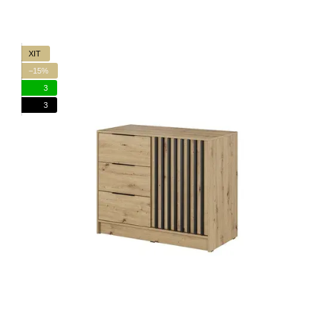
ХІТ
−15%
3
3