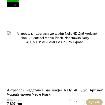
3
Антресоль надставка до шафи Nelly 4D Дуб Артізан/
Чорний ламелі Meble Piaski
8 674 грн
Купити
7 807 грн