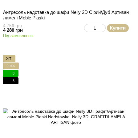
Антресоль надставка до шафи Nelly 2D Сірий/Дуб Артизан
ламелі Meble Piaski
4 756 грн
Купити
4 280 грн
Під замовлення
ХІТ
−10%
3
3