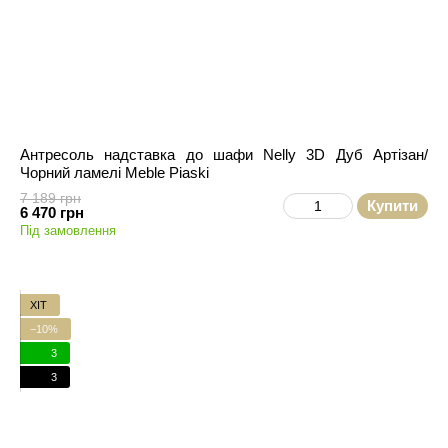
Антресоль надставка до шафи Nelly 3D Дуб Артізан/
Чорний ламелі Meble Piaski
7 189 грн
Купити
6 470 грн
Під замовлення
ХІТ
−10%
3
3