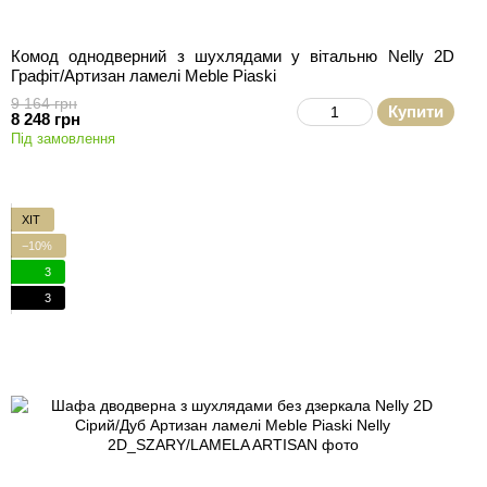
Комод однодверний з шухлядами у вітальню Nelly 2D
Графіт/Артизан ламелі Meble Piaski
9 164 грн
Купити
8 248 грн
Під замовлення
ХІТ
−10%
3
3