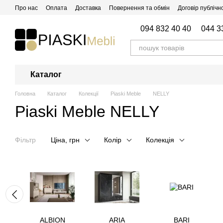
Перейти до основного контенту
Про нас
Оплата
Доставка
Повернення та обмін
Договір публічн
Відгуки про магазин
094 832 40 40
044 3
Каталог
Головна
Каталог
Колекції
Piaski Meble
NELLY
Piaski Meble NELLY
Фільтр
Ціна, грн
Колір
Колекція
ALBION
ARIA
BARI