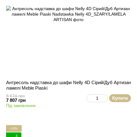
Антресоль надставка до шафи Nelly 4D Сірий/Дуб Артизан
ламелі Meble Piaski
8 674 грн
Купити
7 807 грн
Під замовлення
−10%
3