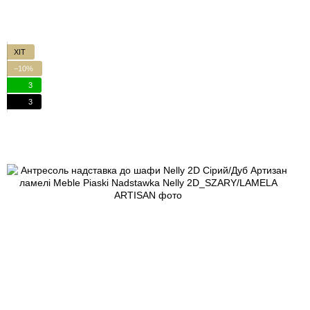
ХІТ
−10%
3
3