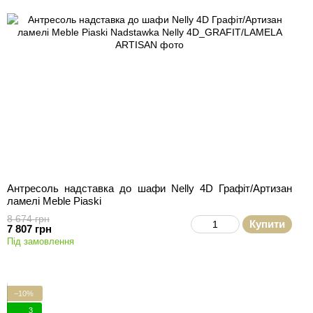
Антресоль надставка до шафи Nelly 4D Графіт/Артизан
ламелі Meble Piaski
8 674 грн
Купити
7 807 грн
Під замовлення
−10%
3