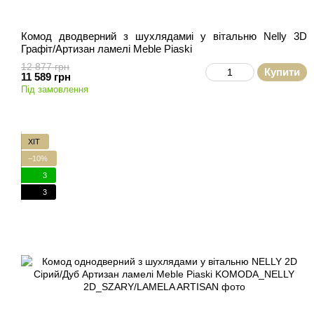
Комод дводверний з шухлядамиi у вітальню Nelly 3D
Графіт/Артизан ламелі Meble Piaski
12 877 грн
Купити
11 589 грн
Під замовлення
ХІТ
−10%
3
3