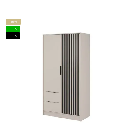
−15%
3
3