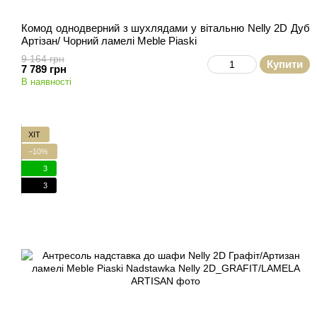
Комод однодверний з шухлядами у вітальню Nelly 2D Дуб
Артізан/ Чорний ламелі Meble Piaski
9 164 грн
Купити
7 789 грн
В наявності
ХІТ
−10%
3
3