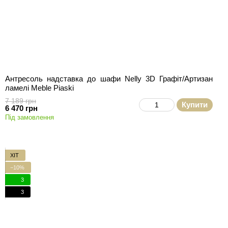
Антресоль надставка до шафи Nelly 3D Графіт/Артизан
ламелі Meble Piaski
7 189 грн
Купити
6 470 грн
Під замовлення
ХІТ
−10%
3
3