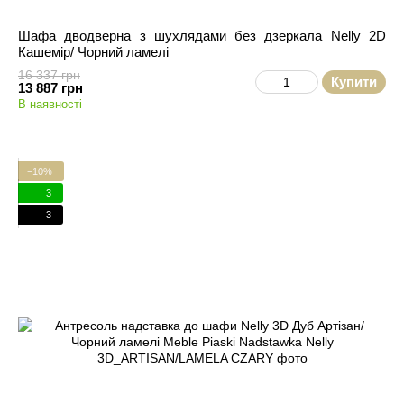
Шафа дводверна з шухлядами без дзеркала Nelly 2D
Кашемір/ Чорний ламелі
16 337 грн
Купити
13 887 грн
В наявності
−10%
3
3