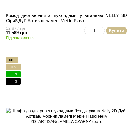
Комод дводверний з шухлядамиi у вітальню NELLY 3D
Сірий/Дуб Артизан ламелі Meble Piaski
12 877 грн
Купити
11 589 грн
Під замовлення
ХІТ
−10%
3
3