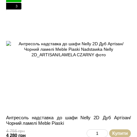
3
Антресоль надставка до шафи Nelly 2D Дуб Артізан/
Чорний ламелі Meble Piaski
4 756 грн
Купити
4 280 грн