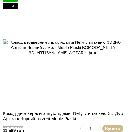
3
Комод дводверний з шухлядамиi Nelly у вітальню 3D Дуб
Артізан/ Чорний ламелі Meble Piaski
12 877 грн
Купити
11 589 грн