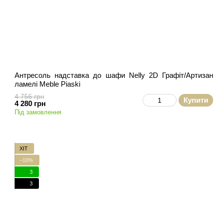
Антресоль надставка до шафи Nelly 2D Графіт/Артизан
ламелі Meble Piaski
4 756 грн
Купити
4 280 грн
Під замовлення
ХІТ
−10%
3
3