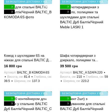
БЕЗКОШТОВНА ДОСТАВКА У ВІДДІЛЕННЯ НП
БЕЗКОШТОВНА ДОСТАВКА У ВІДДІЛЕННЯ НП
3
3
3
3
Комод з шухлядами 6S на
Шафа чотиридверная з
ніжках для спальні BALTIC Дуб
дзеркало, полицями та
Балтік/Чорний
шухлядами для спальні
16 800 грн
39 500 грн
BALTIC Дуб Балтік/Чорний
Артикул
BALTIC_B KOMODA 6S
Артикул
BALTIC_A SZAFA 220
Висота, см
81.4
Глибина, см
Висота, см
210
Глибина, см
59
39.5
Ширина, см
137.3
Ширина, см
223.2
БЕЗКОШТОВНА ДОСТАВКА У ВІДДІЛЕННЯ НП
БЕЗКОШТОВНА ДОСТАВКА У ВІДДІЛЕННЯ НП
3
3
3
3