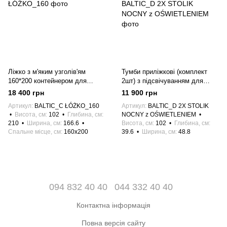
Ліжко з м'яким узголів'ям
Тумби приліжкові (комплект
160*200 контейнером для
2шт) з підсвічуванням для
білизни у спальню BALTIC Дуб
спальні BALTIC Дуб Балтік/
18 400 грн
11 900 грн
Балтік/Чорний
Чорний
Артикул
BALTIC_C ŁÓŻKO_160
Артикул
BALTIC_D 2X STOLIK
Висота, см
102
Глибина, см
NOCNY z OŚWIETLENIEM
210
Ширина, см
166.6
Висота, см
102
Глибина, см
Спальне місце, см
160x200
39.6
Ширина, см
48.8
094 832 40 40
044 332 40 40
Контактна інформація
Повна версія сайту