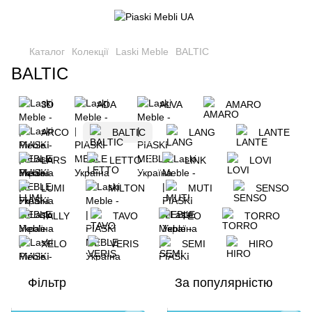
Каталог
Колекції
Laski Meble
BALTIC
BALTIC
3D
ADA
ALVA
AMARO
ARCO
BALTIC
LANG
LANTE
LARS
LETTO
LINK
LOVI
LUMI
MILTON
MUTI
SENSO
TALLY
TAVO
TEO
TORRO
XELO
VERIS
SEMI
HIRO
Фільтр
За популярністю