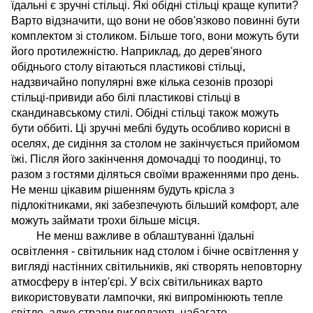
їдальні є зручні стільці. Які обідні стільці краще купити?
Варто відзначити, що вони не обов'язково повинні бути
комплектом зі столиком. Більше того, вони можуть бути
його протилежністю. Наприклад, до дерев'яного
обіднього столу вітаються пластикові стільці,
надзвичайно популярні вже кілька сезонів прозорі
стільці-привиди або білі пластикові стільці в
скандинавському стилі. Обідні стільці також можуть
бути оббиті. Ці зручні меблі будуть особливо корисні в
оселях, де сидіння за столом не закінчується прийомом
їжі. Після його закінчення домочадці то поодинці, то
разом з гостями діляться своїми враженнями про день.
Не менш цікавим рішенням будуть крісла з
підлокітниками, які забезпечують більший комфорт, але
можуть займати трохи більше місця.
Не менш важливе в облаштуванні їдальні
освітлення - світильник над столом і бічне освітлення у
вигляді настінних світильників, які створять неповторну
атмосферу в інтер'єрі. У всіх світильниках варто
використовувати лампочки, які випромінюють тепле
світло, адже страви виглядають набагато