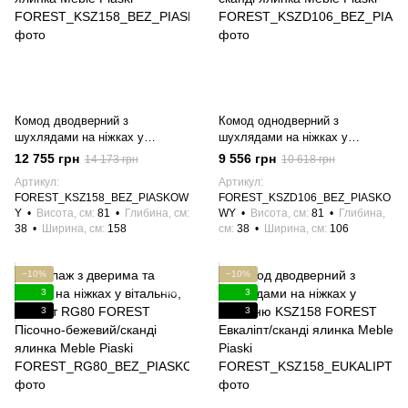
Комод дводверний з
Комод однодверний з
шухлядами на ніжках у
шухлядами на ніжках у
вітальню KSZ158 FOREST
вітальню, спальню KSZD106
12 755 грн
9 556 грн
14 173 грн
10 618 грн
Пісочно-бежевий/сканді ялинка
FOREST Пісочно-бежевий/
Артикул
Артикул
Meble Piaski
сканді ялинка Meble Piaski
FOREST_KSZ158_BEZ_PIASKOW
FOREST_KSZD106_BEZ_PIASKO
Y
Висота, см
81
Глибина, см
WY
Висота, см
81
Глибина,
38
Ширина, см
158
см
38
Ширина, см
106
−10%
−10%
3
3
3
3