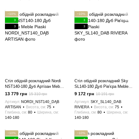
−10%
−10%
3
3
3
3
Стіл обідній розкладний Nordi
Стіл обідній розкладний Sky
NST140-180 Дуб Артізан Meble
SL140-180 Дуб Рів'єра Meble
Piaski
Piaski
13 779 грн
9 172 грн
15 310 грн
10 191 грн
Артикул
NORDI_NST140_DĄB
Артикул
SKY_SL140_DAB
ARTISAN
Висота, см
75
RIVIERA
Висота, см
75
Глибина, см
80
Ширина, см
Глибина, см
80
Ширина, см
140-180
140-180
−10%
−10%