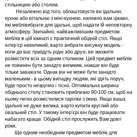
стільницею або столом.
Незалежно від того, облаштовуєте ви їдальню,
кухню або вітальню з міні-кухнею, напевно вам цікаво,
які меблівибрати для їдальні, щоб надати їй неповторну
атмосферу. Звичайно, найважливішим предметом
меблів в цій кімнаті є практичний обідній стіл. Якщо
інтер'єр невеликий, варто вибрати висувну модель -
коли до вас приїдуть рідні або друзі, ви зможете
розмістити всіх за одним столиком. Цей предмет меблів
не повинен бути занадто великим, інакше він буде
тільки заважати. Однак він не може бути занадто
маленьким - в цьому випадку людям, які їдять поруч,
буде просто незручно і тісно. Оптимальна ширина
обіднього столу становить приблизно 90-100 см, щоб на
ньому легко розмістилися тарілки з їжею. Якщо ваша
їдальня не дуже велика, варто купити круглий або
овальний стіл. У такому інтер'єрі він буде працювати
набагато краще. Обідній стіл прослужить Вам довгі
роки,
Ще одним необхідним предметом меблів для