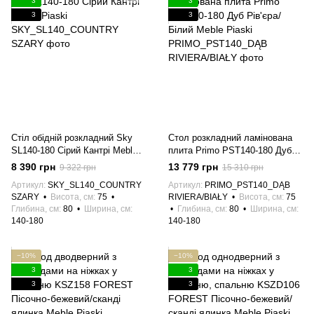
3
3
3
3
Стіл обідній розкладний Sky
Стол розкладний ламінована
SL140-180 Сірий Кантрі Meble
плита Primo PST140-180 Дуб
Piaski
Рів'єра/Білий Meble Piaski
8 390 грн
13 779 грн
9 322 грн
15 310 грн
Артикул
SKY_SL140_COUNTRY
Артикул
PRIMO_PST140_DĄB
SZARY
Висота, см
75
RIVIERA/BIAŁY
Висота, см
75
Глибина, см
80
Ширина, см
Глибина, см
80
Ширина, см
140-180
140-180
−10%
−10%
3
3
3
3