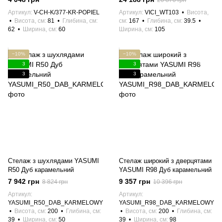
26 876 грн
Артикул
V-CH-K/377-KR-POPIEL
Артикул
VICI_WT103
Висота,
Висота, см
81
Глибина, см
см
167
Глибина, см
39.5
62
Ширина, см
60
Ширина, см
105
−10%
−10%
3
3
3
3
Стелаж з шухлядами YASUMI
Стелаж широкий з дверцятами
R50 Дуб карамельний
YASUMI R98 Дуб карамельний
7 942 грн
9 357 грн
8 824 грн
10 396 грн
Артикул
Артикул
YASUMI_R50_DAB_KARMELOWY
YASUMI_R98_DAB_KARMELOWY
Висота, см
200
Глибина, см
Висота, см
200
Глибина, см
39
Ширина, см
50
39
Ширина, см
98