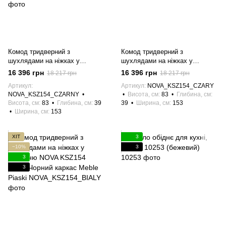
Комод тридверний з
Комод тридверний з
шухлядами на ніжках у
шухлядами на ніжках у
вітальню NOVA KSZ154
вітальню NOVA KSZ154 Сірий/
16 396 грн
16 396 грн
18 217 грн
18 217 грн
Чорний/Чорний каркас Meble
Чорний каркас Meble Piaski
Артикул
Артикул
NOVA_KSZ154_CZARY
Piaski
NOVA_KSZ154_CZARNY
Висота, см
83
Глибина, см
Висота, см
83
Глибина, см
39
39
Ширина, см
153
Ширина, см
153
ХІТ
3
−10%
3
3
3