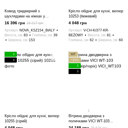
Комод тридверний з
Крісло обіднє для кухні, велюр
шухлядами на ніжках у
10253 (бежевий)
вітальню NOVA KSZ154 Білий/
16 396 грн
4 048 грн
18 217 грн
Чорний каркас Meble Piaski
Артикул
NOVA_KSZ154_BIALY
Артикул
V-CH-K/377-KR-
Висота, см
83
Глибина, см
39
BEŻOWY
Висота, см
81
Ширина, см
153
Глибина, см
62
Ширина, см
60
3
ХІТ
3
−10%
3
3
1
Крісло обіднє для кухні, велюр
Вітрина дводверна з
10255 (сірий)
поличками VICI WT-103
(кашемір/горіх)
4 048 грн
24 188 грн