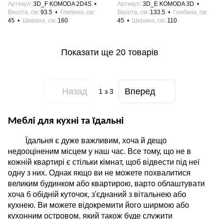
Артикул
3D_F KOMODA 2D4S
Артикул
3D_E KOMODA 3D
Висота, см
93.5
Глибина, см
Висота, см
133.5
Глибина, см
45
Ширина, см
160
45
Ширина, см
110
Показати ще 20 товарів
Назад
Вперед
1
з 3
Меблі для кухні та їдальні
Їдальня є дуже важливим, хоча й дещо
недооціненим місцем у наш час. Все тому, що не в
кожній квартирі є стільки кімнат, щоб відвести під неї
одну з них. Однак якщо ви не можете похвалитися
великим будинком або квартирою, варто облаштувати
хоча б обідній куточок, з'єднаний з вітальнею або
кухнею. Ви можете відокремити його ширмою або
кухонним островом, який також буде служити