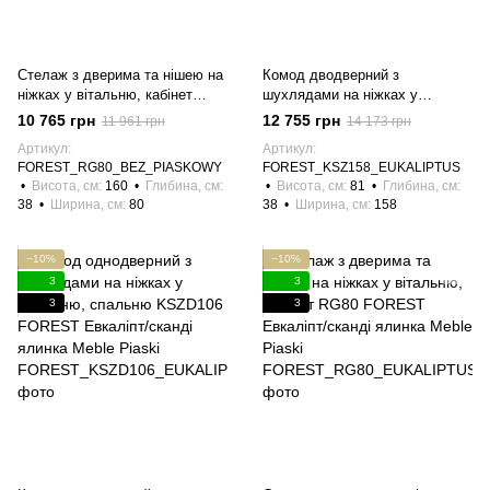
Стелаж з дверима та нішею на
Комод дводверний з
ніжках у вітальню, кабінет
шухлядами на ніжках у
RG80 FOREST Пісочно-
вітальню KSZ158 FOREST
10 765 грн
12 755 грн
11 961 грн
14 173 грн
бежевий/сканді ялинка Meble
Евкаліпт/сканді ялинка Meble
Артикул
Артикул
Piaski
Piaski
FOREST_RG80_BEZ_PIASKOWY
FOREST_KSZ158_EUKALIPTUS
Висота, см
160
Глибина, см
Висота, см
81
Глибина, см
38
Ширина, см
80
38
Ширина, см
158
−10%
−10%
3
3
3
3