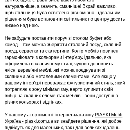
натуральніше, а значить, смачніше! Вкрай важливо,
щоб стільниця була освітлена рівномірно - ідеальним
рішенням буде встановити світильник по центру досить
низько над нею.
Не забудьте поставити поруч зі столом буфет або
комод – там можна зберігати столовий посуд, скляний
посуд, серветки та скатертини. Колір меблів повинен
гармоніювати з кольорами інтер'єру. Їдальню, яка
оформлена в класичному стилі, чудово доповнить
якісні дерев'яні меблі, які можна поєднувати зі
скляними або металевими елементами. Але якщо у
вашому інтер'єрі переважає футуристичний стиль, який
потрапляє в зону мінімалізму, варто зупинити свій
вибір на скляних елементах меблів - вони доступні в
різних кольорах і відтінках.
У нашому асортименті інтернет-магазину
PIASKI Mebli
Україна -
piaski
.
com
.
ua
ви знайдете рішення, які добре
підійдуть як для маленьких, так і для великих їдалень.