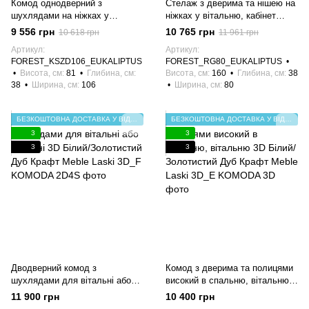
Комод однодверний з
Стелаж з дверима та нішею на
шухлядами на ніжках у
ніжках у вітальню, кабінет
вітальню, спальню KSZD106
RG80 FOREST Евкаліпт/сканді
9 556 грн
10 765 грн
10 618 грн
11 961 грн
FOREST Евкаліпт/сканді
ялинка Meble Piaski
Артикул
Артикул
ялинка Meble Piaski
FOREST_KSZD106_EUKALIPTUS
FOREST_RG80_EUKALIPTUS
Висота, см
81
Глибина, см
Висота, см
160
Глибина, см
38
38
Ширина, см
106
Ширина, см
80
БЕЗКОШТОВНА ДОСТАВКА У ВІДДІЛЕННЯ НП
БЕЗКОШТОВНА ДОСТАВКА У ВІДДІЛЕННЯ НП
3
3
3
3
Дводверний комод з
Комод з дверима та полицями
шухлядами для вітальні або
високий в спальню, вітальню
спальні 3D Білий/Золотистий
3D Білий/Золотистий Дуб
11 900 грн
10 400 грн
Дуб Крафт Meble Laski
Крафт Meble Laski