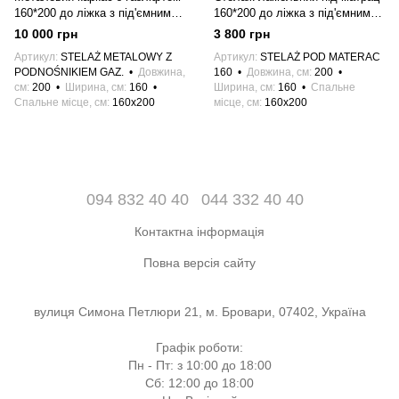
160*200 до ліжка з під'ємним
160*200 до ліжка з під'ємним
механізмом
механізмом
10 000 грн
3 800 грн
Артикул
STELAŻ METALOWY Z
Артикул
STELAŻ POD MATERAC
PODNOŚNIKIEM GAZ.
Довжина,
160
Довжина, см
200
см
200
Ширина, см
160
Ширина, см
160
Спальне
Спальне місце, см
160x200
місце, см
160x200
094 832 40 40
044 332 40 40
Контактна інформація
Повна версія сайту
вулиця Симона Петлюри 21, м. Бровари, 07402, Україна
Графік роботи:
Пн - Пт: з 10:00 до 18:00
Сб: 12:00 до 18:00