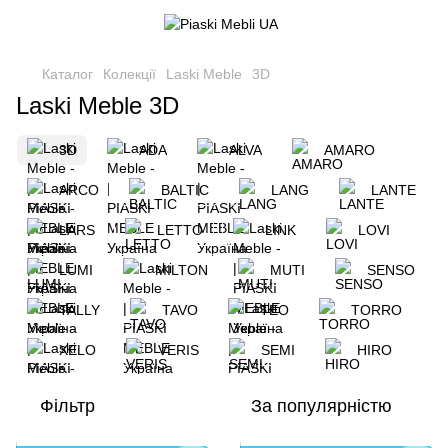
Каталог
Колекції
Laski Meble
3D
Laski Meble 3D
3D
ADA
ALVA
AMARO
ARCO
BALTIC
LANG
LANTE
LARS
LETTO
LINK
LOVI
LUMI
MILTON
MUTI
SENSO
TALLY
TAVO
TEO
TORRO
XELO
VERIS
SEMI
HIRO
Фільтр
За популярністю