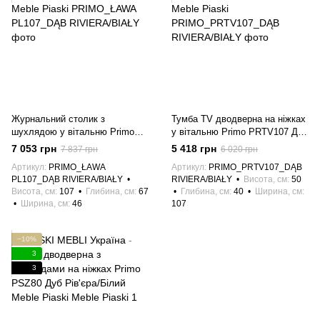
Журнальний столик з
Тумба TV дводверна на ніжках
шухлядою у вітальню Primo
у вітальню Primo PRTV107 Дуб
PL107 Дуб Рів'єра/Білий Meble
Рів'єра/Білий Meble Piaski
7 053 грн
5 418 грн
7 837 грн
6 020 грн
Piaski
Артикул
PRIMO_ŁAWA
Артикул
PRIMO_PRTV107_DĄB
PL107_DĄB RIVIERA/BIAŁY
RIVIERA/BIAŁY
Висота, см
50
Висота, см
107
Глибина, см
67
Глибина, см
40
Ширина, см
Ширина, см
46
107
−10%
3
3