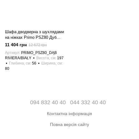
Шафа дводверна з шухлядами
на ніжках Primo PSZ80 Дуб
Рів'єра/Білий Meble Piaski
11 404 грн
12 672 грн
Артикул
PRIMO_PSZ80_DĄB
RIVIERA/BIAŁY
Висота, см
197
Глибина, см
56
Ширина, см
80
094 832 40 40
044 332 40 40
Контактна інформація
Повна версія сайту