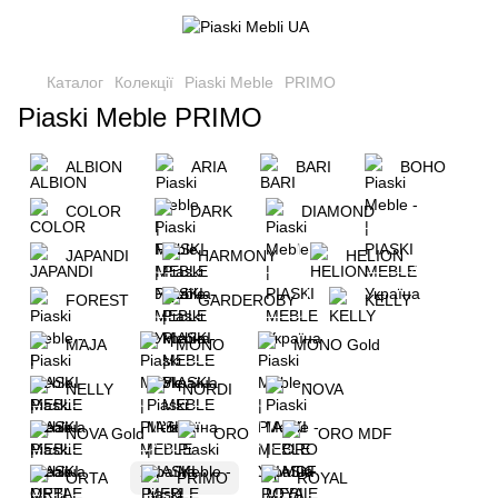
Каталог
Колекції
Piaski Meble
PRIMO
Piaski Meble PRIMO
ALBION
ARIA
BARI
BOHO
COLOR
DARK
DIAMOND
JAPANDI
HARMONY
HELION
FOREST
GARDEROBY
KELLY
MAJA
MONO
MONO Gold
NELLY
NORDI
NOVA
NOVA Gold
ORO
ORO MDF
ORTA
PRIMO
ROYAL