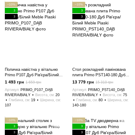
−10%
−10%
3
3
3
3
Поличка навістна у вітальню
Стол розкладний ламінована
Primo P107 Дуб Рів'єра/Білий
плита Primo PST140-180 Дуб
Meble Piaski
Рів'єра/Білий Meble Piaski
1 493 грн
13 779 грн
1 659 грн
15 310 грн
Артикул
PRIMO_P107_DĄB
Артикул
PRIMO_PST140_DĄB
RIVIERA/BIAŁY
Висота, см
20
RIVIERA/BIAŁY
Висота, см
75
Глибина, см
19
Ширина, см
Глибина, см
80
Ширина, см
107
140-180
−10%
−10%
3
3
3
3