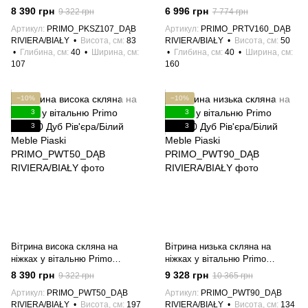
вітальню Primo PKSZ107 Дуб
вітальню широка Primo
8 390 грн
6 996 грн
9 322 грн
7 774 грн
Рів'єра/Білий Meble Piaski
PRTV160 Дуб Рів'єра/Білий
Артикул
PRIMO_PKSZ107_DĄB
Артикул
PRIMO_PRTV160_DĄB
Meble Piaski
RIVIERA/BIAŁY
Висота, см
83
RIVIERA/BIAŁY
Висота, см
50
Глибина, см
40
Ширина, см
Глибина, см
40
Ширина, см
107
160
−10%
−10%
3
3
3
3
Вітрина висока скляна на
Вітрина низька скляна на
ніжках у вітальню Primo
ніжках у вітальню Primo
PWT50 Дуб Рів'єра/Білий
PWT90 Дуб Рів'єра/Білий
8 390 грн
9 328 грн
9 322 грн
10 365 грн
Meble Piaski
Meble Piaski
Артикул
PRIMO_PWT50_DĄB
Артикул
PRIMO_PWT90_DĄB
RIVIERA/BIAŁY
Висота, см
197
RIVIERA/BIAŁY
Висота, см
134