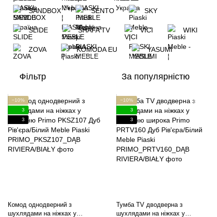
SANDBOX
SENTO
SKY
SLIDE
SHAFA TV
VICI
WIKI
ZOVA
KOMODA EU
YASUMI
Фільтр
За популярністю
−10%
−10%
3
3
3
3
Комод однодверний з
Тумба TV дводверна з
шухлядами на ніжках у
шухлядами на ніжках у