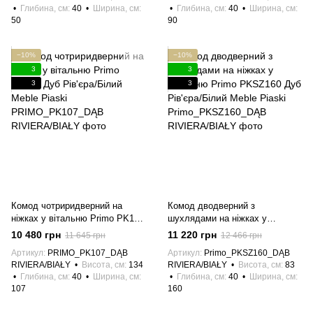
Глибина, см
40
Ширина, см
Глибина, см
40
Ширина, см
50
90
−10%
−10%
3
3
3
3
Комод чотриридверний на
Комод дводверний з
ніжках у вітальню Primo PK107
шухлядами на ніжках у
Дуб Рів'єра/Білий Meble Piaski
вітальню Primo PKSZ160 Дуб
10 480 грн
11 220 грн
11 645 грн
12 466 грн
Рів'єра/Білий Meble Piaski
Артикул
PRIMO_PK107_DĄB
Артикул
Primo_PKSZ160_DĄB
RIVIERA/BIAŁY
Висота, см
134
RIVIERA/BIAŁY
Висота, см
83
Глибина, см
40
Ширина, см
Глибина, см
40
Ширина, см
107
160