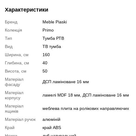
Характеристики
Бренд
Meble Piaski
Колекція
Primo
Тип
Тумба РТВ
Вид
ТВ тумба
Ширина, см
160
Глибина, см
40
Висота, см
50
Матеріал
ДСП ламіноване 16 мм
фасаду
Матеріал
ламелі MDF 18 мм, ДСП ламіноване 16 мм
корпусу
Матеріал
меблева плита на ролікових направляючих
ящиків
Матеріал ручок
алюміній
Край
край ABS
Ножки
дуб натуральний