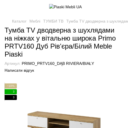
Каталог
Меблі
ТУМБИ ТВ
Тумба TV дводверна з шухлядами
Тумба TV дводверна з шухлядами
на ніжках у вітальню широка Primo
PRTV160 Дуб Рів'єра/Білий Meble
Piaski
Артикул:
PRIMO_PRTV160_DĄB RIVIERA/BIAŁY
Написати відгук
−10%
3
3