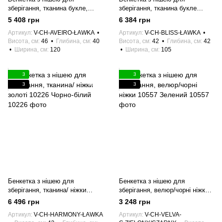
зберігання, тканина букле,
зберігання, тканина букле
ніжки чорні 10058 Кремовий
10078 Кремовий
5 408 грн
6 384 грн
Артикул
V-CH-AVEIRO-ŁAWKA
Артикул
V-CH-BLISS-ŁAWKA
Висота, см
46
Глибина, см
40
Висота, см
42
Глибина, см
42
Ширина, см
120
Ширина, см
105
3
3
3
3
Бенкетка з нішею для
Бенкетка з нішею для
зберігання, тканина/ ніжки
зберігання, велюр/чорні ніжки
золоті 10226 Чорно-білий
10557 Зелений
6 496 грн
3 248 грн
Артикул
V-CH-HARMONY-ŁAWKA
Артикул
V-CH-VELVA-