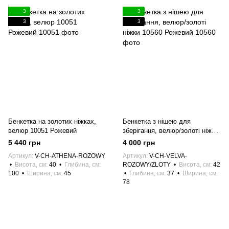
3
3
3
3
Бенкетка на золотих ніжках,
Бенкетка з нішею для
велюр 10051 Рожевий
зберігання, велюр/золоті ніжки
10560 Рожевий
5 440 грн
4 000 грн
Артикул
V-CH-ATHENA-ROZOWY
Артикул
V-CH-VELVA-
Висота, см
40
Глибина, см
ROZOWY/ZLOTY
Висота, см
42
100
Ширина, см
45
Глибина, см
37
Ширина, см
78