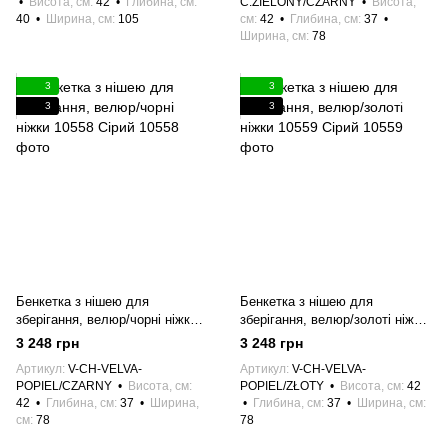
Висота, см
42
Глибина, см
C.ZIELONY/CZARNY
Висота,
40
Ширина, см
105
см
42
Глибина, см
37
Ширина, см
78
3
3
3
3
Бенкетка з нішею для
Бенкетка з нішею для
зберігання, велюр/чорні ніжки
зберігання, велюр/золоті ніжки
10558 Сірий
10559 Сірий
3 248 грн
3 248 грн
Артикул
V-CH-VELVA-
Артикул
V-CH-VELVA-
POPIEL/CZARNY
Висота, см
POPIEL/ZŁOTY
Висота, см
42
42
Глибина, см
37
Ширина,
Глибина, см
37
Ширина, см
см
78
78