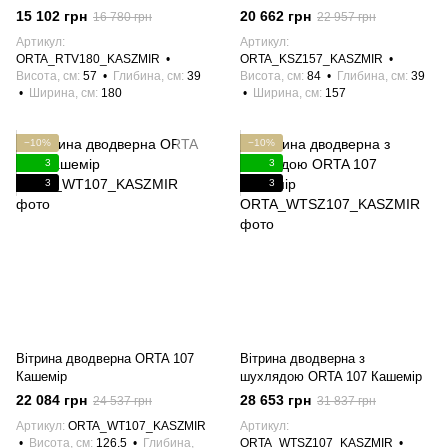
15 102 грн
20 662 грн
16 780 грн
22 957 грн
Артикул
Артикул
ORTA_RTV180_KASZMIR
ORTA_KSZ157_KASZMIR
Висота, см
57
Глибина, см
39
Висота, см
84
Глибина, см
39
Ширина, см
180
Ширина, см
157
−10%
−10%
3
3
3
3
Вітрина дводверна ORTA 107
Вітрина дводверна з
Кашемір
шухлядою ORTA 107 Кашемір
22 084 грн
28 653 грн
24 537 грн
31 837 грн
Артикул
ORTA_WT107_KASZMIR
Артикул
Висота, см
126.5
Глибина,
ORTA_WTSZ107_KASZMIR