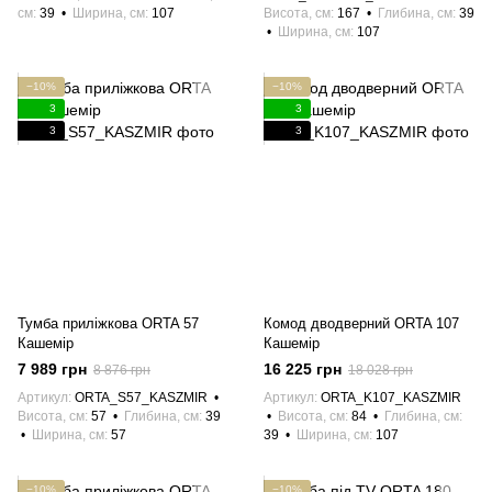
см
39
Ширина, см
107
Висота, см
167
Глибина, см
39
Ширина, см
107
−10%
−10%
3
3
3
3
Тумба приліжкова ORTA 57
Комод дводверний ORTA 107
Кашемір
Кашемір
7 989 грн
16 225 грн
8 876 грн
18 028 грн
Артикул
ORTA_S57_KASZMIR
Артикул
ORTA_K107_KASZMIR
Висота, см
57
Глибина, см
39
Висота, см
84
Глибина, см
Ширина, см
57
39
Ширина, см
107
−10%
−10%