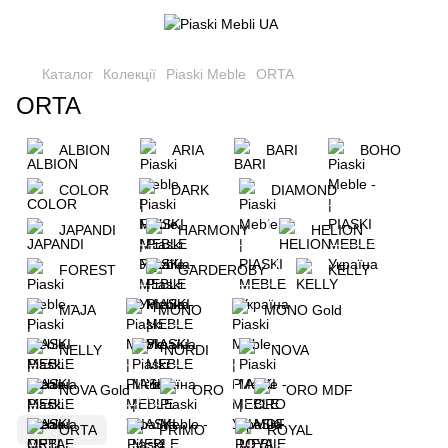
Каталог
Колекції
Piaski Meble
ORTA
ORTA
ALBION
ARIA
BARI
BOHO
COLOR
DARK
DIAMOND
JAPANDI
HARMONY
HELION
FOREST
GARDEROBY
KELLY
MAJA
MONO
MONO Gold
NELLY
NORDI
NOVA
NOVA Gold
ORO
ORO MDF
ORTA
PRIMO
ROYAL