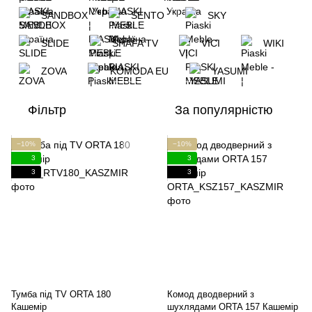
SANDBOX
SENTO
SKY
SLIDE
SHAFA TV
VICI
WIKI
ZOVA
KOMODA EU
YASUMI
Фільтр
За популярністю
−10%
−10%
3
3
3
3
Тумба під TV ORTA 180
Комод дводверний з
Кашемір
шухлядами ORTA 157 Кашемір