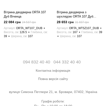
Вітрина дводверна ORTA 107
Вітрина дводверна з
Дуб Віченца
шухлядою ORTA 107 Дуб
Віченца
22 084 грн
28 653 грн
24 537 грн
31 837 грн
Артикул
ORTA_WT107_DUB
Артикул
ORTA_WTSZ107_DUB
Висота, см
126.5
Глибина, см
Висота, см
167
Глибина, см
39
39
Ширина, см
107
Ширина, см
107
094 832 40 40
044 332 40 40
Контактна інформація
Повна версія сайту
вулиця Симона Петлюри 21, м. Бровари, 07402, Україна
Графік роботи: