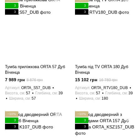
3
3
3
3
Тумба приліжкова ORTA 57 Дуб
Тумба під TV ORTA 180 Дуб
Віченца
Віченца
7 989 грн
15 102 грн
8 876 грн
16 780 грн
Артикул
ORTA_S57_DUB
Артикул
ORTA_RTV180_DUB
Висота, см
57
Глибина, см
39
Висота, см
57
Глибина, см
39
Ширина, см
57
Ширина, см
180
−10%
−10%
3
3
3
3