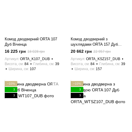
Комод дводверний ORTA 107
Комод дводверний з
Дуб Віченца
шухлядами ORTA 157 Дуб
Віченца
16 225 грн
20 662 грн
18 028 грн
22 957 грн
Артикул
ORTA_K107_DUB
Артикул
ORTA_KSZ157_DUB
Висота, см
84
Глибина, см
39
Висота, см
84
Глибина, см
39
Ширина, см
107
Ширина, см
157
−10%
−10%
3
3
3
3