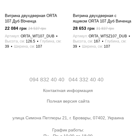
Витрина двухдверная ORTA
Витрина двухдверная с
107 Дуб Вbченца
ящиком ORTA 107 Дуб Виченца
22 084 грн
28 653 грн
24 537 грн
31 837 грн
Артикул
ORTA_WT107_DUB
Артикул
ORTA_WTSZ107_DUB
Высота, см
126.5
Глубина, см
Высота, см
167
Глубина, см
39
Ширина, см
107
39
Ширина, см
107
094 832 40 40
044 332 40 40
Контактная информация
Полная версия сайта
улица Симона Петлюры 21, г. Бровары, 07402, Украина
График работы: