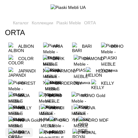
Каталог
Коллекции
Piaski Meble
ORTA
ORTA
ALBION
ARIA
BARI
BOHO
COLOR
DARK
DIAMOND
JAPANDI
HARMONY
HELION
FOREST
GARDEROBY
KELLY
MAJA
MONO
MONO Gold
NELLY
NORDI
NOVA
NOVA Gold
ORO
ORO MDF
ORTA
PRIMO
ROYAL