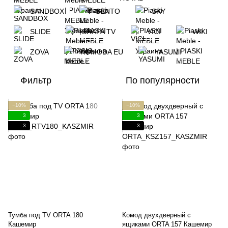
SANDBOX
SENTO
SKY
SLIDE
SHAFA TV
VICI
WIKI
ZOVA
KOMODA EU
YASUMI
Фильтр
По популярности
−10%
−10%
3
3
3
3
Тумба под TV ORTA 180
Комод двухдверный с
Кашемир
ящиками ORTA 157 Кашемир