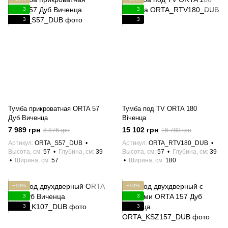
3
3
3
3
Тумба прикроватная ORTA 57
Тумба под TV ORTA 180
Дуб Виченца
Віченца
7 989 грн
15 102 грн
8 876 грн
16 780 грн
Артикул
ORTA_S57_DUB
Артикул
ORTA_RTV180_DUB
Высота, см
57
Глубина, см
39
Высота, см
57
Глубина, см
39
Ширина, см
57
Ширина, см
180
−10%
−10%
3
3
3
3