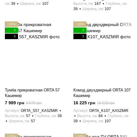
см
39
Ширина, см
107
Высота, см
167
Глубина, см
39
Ширина, см
107
−10%
−10%
3
3
3
3
Тумба прикроватная ORTA 57
Комод двухдверный ORTA 107
Кашемир
Кашемир
7 989 грн
16 225 грн
8 876 грн
18 028 грн
Артикул
ORTA_S57_KASZMIR
Артикул
ORTA_K107_KASZMIR
Высота, см
57
Глубина, см
39
Высота, см
84
Глубина, см
Ширина, см
57
39
Ширина, см
107
−10%
−10%