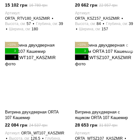
15 102 грн
20 662 грн
16 780 грн
22 957 грн
Артикул
Артикул
ORTA_RTV180_KASZMIR
ORTA_KSZ157_KASZMIR
Высота, см
57
Глубина, см
39
Высота, см
84
Глубина, см
39
Ширина, см
180
Ширина, см
157
−10%
−10%
3
3
3
3
Витрина двухдверная ORTA
Витрина двухдверная с
107 Кашемир
ящиком ORTA 107 Кашемир
22 084 грн
28 653 грн
24 537 грн
31 837 грн
Артикул
ORTA_WT107_KASZMIR
Артикул
Высота, см
126.5
Глубина,
ORTA_WTSZ107_KASZMIR