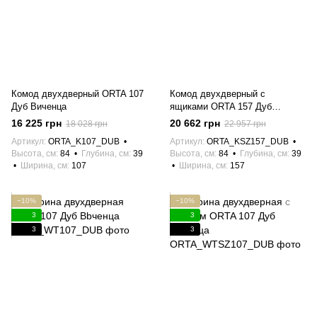
Комод двухдверный ORTA 107
Комод двухдверный с
Дуб Виченца
ящиками ORTA 157 Дуб
Виченца
16 225 грн
20 662 грн
18 028 грн
22 957 грн
Артикул
ORTA_K107_DUB
Артикул
ORTA_KSZ157_DUB
Высота, см
84
Глубина, см
39
Высота, см
84
Глубина, см
39
Ширина, см
107
Ширина, см
157
−10%
−10%
3
3
3
3