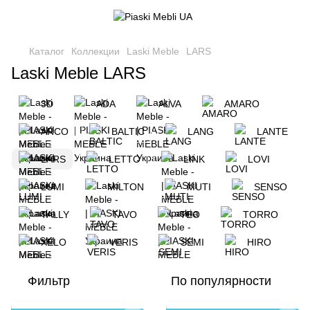
Каталог
Коллекции
Laski Meble
LARS
Laski Meble LARS
3D
ADA
ALVA
AMARO
ARCO
BALTIC
LANG
LANTE
LARS
LETTO
LINK
LOVI
LUMI
MILTON
MUTI
SENSO
TALLY
TAVO
TEO
TORRO
XELO
VERIS
SEMI
HIRO
Фильтр
По популярности