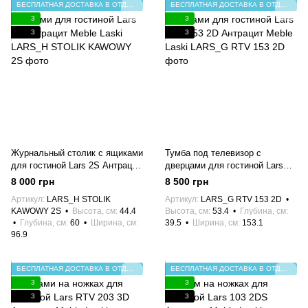
БЕСПЛАТНАЯ ДОСТАВКА В ОТДЕЛЕНИЕ НП
БЕСПЛАТНАЯ ДОСТАВКА В ОТДЕЛЕНИЕ НП
3
3
3
3
Журнальный столик с ящиками
Тумба под телевизор с
для гостиной Lars 2S Антрацит
дверцами для гостиной Lars
Meble Laski
RTV 153 2D Антрацит Meble
8 000 грн
8 500 грн
Laski
Артикул
LARS_H STOLIK
Артикул
LARS_G RTV 153 2D
KAWOWY 2S
Высота, см
44.4
Высота, см
53.4
Глубина, см
Глубина, см
60
Ширина, см
39.5
Ширина, см
153.1
96.9
БЕСПЛАТНАЯ ДОСТАВКА В ОТДЕЛЕНИЕ НП
БЕСПЛАТНАЯ ДОСТАВКА В ОТДЕЛЕНИЕ НП
3
3
3
3