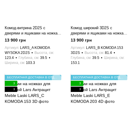
Комод-витрина 2D2S с
Комод широкий 3D2S с
дверями и ящиками на ножках
дверями и ящиками на ножках
для гостиной Lars Антрацит
для гостиной Lars Антрацит
13 900 грн
13 900 грн
Meble Laski
Meble Laski
Артикул
LARS_A KOMODA
Артикул
LARS_B KOMODA 153
WYSOKA 2D2S
Высота, см
3D2S
Высота, см
81.4
123.4
Глубина, см
39.5
Глубина, см
39.5
Ширина, см
Ширина, см
103.3
153.1
БЕСПЛАТНАЯ ДОСТАВКА В ОТДЕЛЕНИЕ НП
БЕСПЛАТНАЯ ДОСТАВКА В ОТДЕЛЕНИЕ НП
3
3
3
3