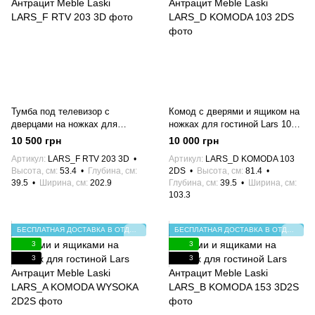
Тумба под телевизор с
Комод с дверями и ящиком на
дверцами на ножках для
ножках для гостиной Lars 103
гостиной Lars RTV 203 3D
2DS Антрацит Meble Laski
10 500 грн
10 000 грн
Антрацит Meble Laski
Артикул
LARS_F RTV 203 3D
Артикул
LARS_D KOMODA 103
Высота, см
53.4
Глубина, см
2DS
Высота, см
81.4
39.5
Ширина, см
202.9
Глубина, см
39.5
Ширина, см
103.3
БЕСПЛАТНАЯ ДОСТАВКА В ОТДЕЛЕНИЕ НП
БЕСПЛАТНАЯ ДОСТАВКА В ОТДЕЛЕНИЕ НП
3
3
3
3