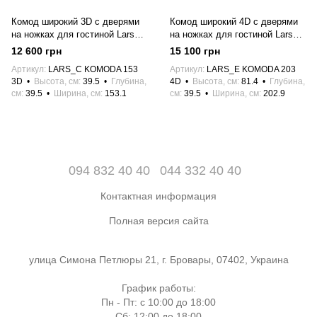
Комод широкий 3D с дверями
Комод широкий 4D с дверями
на ножках для гостиной Lars
на ножках для гостиной Lars
Антрацит Meble Laski
Антрацит Meble Laski
12 600 грн
15 100 грн
Артикул
LARS_C KOMODA 153
Артикул
LARS_E KOMODA 203
3D
Высота, см
39.5
Глубина,
4D
Высота, см
81.4
Глубина,
см
39.5
Ширина, см
153.1
см
39.5
Ширина, см
202.9
094 832 40 40
044 332 40 40
Контактная информация
Полная версия сайта
улица Симона Петлюры 21, г. Бровары, 07402, Украина
График работы:
Пн - Пт: с 10:00 до 18:00
Сб: 12:00 до 18:00