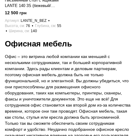
Письменный стол с ящиками
LANTE 140 3S (бежевый/
золото)
12 500 грн
Артикул
LANTE_N_BEZ
Высота, см
76
Глубина, см
55
Ширина, см
140
Офисная мебель
Офис – это витрина любой компании как меньшей с
несколькими сотрудниками, так и большей корпоративной
компании. Здесь рады клиентам и деловым партнерам,
поэтому офисная мебель должна быть не только
функциональной, но и элегантной. Вы должны убедиться, что
они приспособлены для размещения офисного
оборудования, таких как компьютеры, принтеры, сканеры,
факсы и уничтожители документов. Это еще не всё! Для
сотрудников офис становится как второй дом из-за количества
времени, которое они там проводят. Офисная мебель, такая
как столы, стулья или кресла должна быть эргономичной.
Только так вы сможете обеспечить своим сотрудникам
комфорт и удобство. Неудачно подобранное офисное кресло
оказывает негативное влияние на здоровье его пользователя.