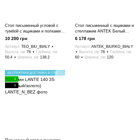
Стол письменный угловой с
Стол письменный с ящиками и
тумбой с ящиками и полками
стеллажем ANTEK Белый
Тео Белый Meble Laski
Meble Laski
10 200 грн
6 178 грн
Артикул
TEO_BIU_BIAŁY
Артикул
ANTEK_BIURKO_BIAŁY
Высота, см
76
Глубина, см
Высота, см
76
Глубина, см
50.4
Ширина, см
138.2
60
Ширина, см
120
БЕСПЛАТНАЯ ДОСТАВКА В ОТДЕЛЕНИЕ НП
3
3