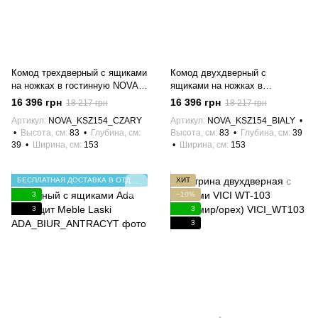
Комод трехдверный с ящиками
Комод двухдверный с
на ножках в гостинную NOVA
ящиками на ножках в
KSZ154 Серый/Черный каркас
гостинную NOVA KSZ154
16 396 грн
16 396 грн
18 217 грн
18 217 грн
Meble Piaski
Белый/Черный каркас Meble
Артикул
NOVA_KSZ154_CZARY
Артикул
NOVA_KSZ154_BIALY
Piaski
Высота, см
83
Глубина, см
Высота, см
83
Глубина, см
39
39
Ширина, см
153
Ширина, см
153
БЕСПЛАТНАЯ ДОСТАВКА В ОТДЕЛЕНИЕ НП
ХИТ
3
−10%
3
3
3