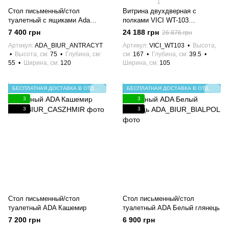
1
Стол письменный/стол
Витрина двухдверная с
туалетный с ящиками Ada
полками VICI WT-103
Антрацит Meble Laski
(кашемир/орех)
7 400 грн
24 188 грн
26 876 грн
Артикул
ADA_BIUR_ANTRACYT
Артикул
VICI_WT103
Высота,
Высота, см
75
Глубина, см
см
167
Глубина, см
39.5
55
Ширина, см
120
Ширина, см
105
БЕСПЛАТНАЯ ДОСТАВКА В ОТДЕЛЕНИЕ НП
БЕСПЛАТНАЯ ДОСТАВКА В ОТДЕЛЕНИЕ НП
3
3
3
3
Стол письменный/стол
Стол письменный/стол
туалетный ADA Кашемир
туалетный ADA Белый глянець
7 200 грн
6 900 грн