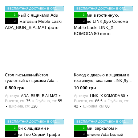
БЕСПЛАТНАЯ ДОСТАВКА В ОТДЕЛЕНИЕ НП
БЕСПЛАТНАЯ ДОСТАВКА В ОТДЕЛЕНИЕ НП
3
3
3
3
Стол письменный/стол
Комод с дверью и ящиками в
туалетный с ящиками Ada
гостинную, спальню LINK Дуб
Белый матовый Meble Laski
Сонома Meble Laski
6 500 грн
10 000 грн
Артикул
ADA_BIUR_BIALMAT
Артикул
LINK_X KOMODA 80
Высота, см
75
Глубина, см
55
Высота, см
86.5
Глубина, см
Ширина, см
120
42
Ширина, см
80
БЕСПЛАТНАЯ ДОСТАВКА В ОТДЕЛЕНИЕ НП
БЕСПЛАТНАЯ ДОСТАВКА В ОТДЕЛЕНИЕ НП
3
3
3
3