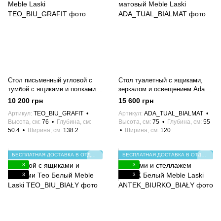
Стол письменный угловой с
Стол туалетный с ящиками,
тумбой с ящиками и полками
зеркалом и освещением Ada
Тео Серый Графит Meble Laski
Белый матовый Meble Laski
10 200 грн
15 600 грн
Артикул
TEO_BIU_GRAFIT
Артикул
ADA_TUAL_BIALMAT
Высота, см
76
Глубина, см
Высота, см
75
Глубина, см
55
50.4
Ширина, см
138.2
Ширина, см
120
БЕСПЛАТНАЯ ДОСТАВКА В ОТДЕЛЕНИЕ НП
БЕСПЛАТНАЯ ДОСТАВКА В ОТДЕЛЕНИЕ НП
3
3
3
3