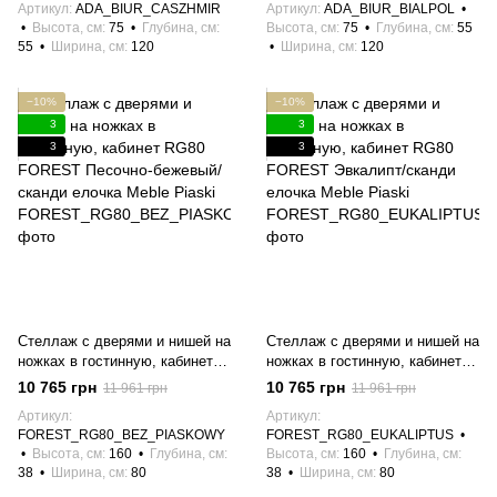
Артикул
ADA_BIUR_CASZHMIR
Артикул
ADA_BIUR_BIALPOL
Высота, см
75
Глубина, см
Высота, см
75
Глубина, см
55
55
Ширина, см
120
Ширина, см
120
−10%
−10%
3
3
3
3
Стеллаж с дверями и нишей на
Стеллаж с дверями и нишей на
ножках в гостинную, кабинет
ножках в гостинную, кабинет
RG80 FOREST Песочно-
RG80 FOREST Эвкалипт/
10 765 грн
10 765 грн
11 961 грн
11 961 грн
бежевый/сканди елочка Meble
сканди елочка Meble Piaski
Артикул
Артикул
Piaski
FOREST_RG80_BEZ_PIASKOWY
FOREST_RG80_EUKALIPTUS
Высота, см
160
Глубина, см
Высота, см
160
Глубина, см
38
Ширина, см
80
38
Ширина, см
80