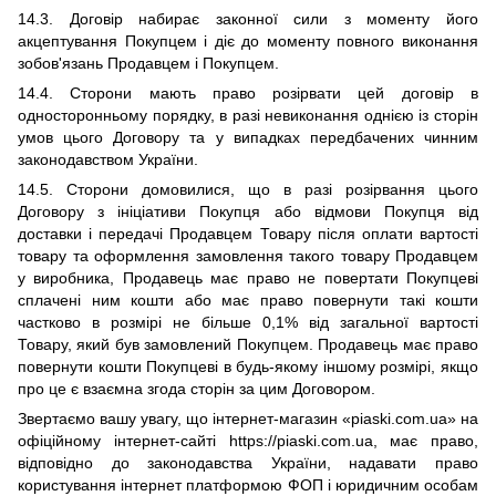
14.3.
Договір набирає законної сили з моменту його
акцептування Покупцем і діє до моменту повного виконання
зобов'язань Продавцем і Покупцем.
14.
4
. Сторони мають право розірвати цей договір в
односторонньому порядку, в разі невиконання однією із сторін
умов цього Договору та у випадках передбачених чинним
законодавством України.
14.5.
Сторони домовилися, що в разі розірвання цього
Договору з ініціативи Покупця або відмови Покупця від
доставки і передачі Продавцем Товару після оплати вартості
товару та оформлення замовлення такого товару Продавцем
у виробника, Продавець має право не повертати Покупцеві
сплачені ним кошти або має право повернути такі кошти
частково в розмірі не більше 0,1% від загальної вартості
Товару, який був замовлений Покупцем. Продавець має право
повернути кошти Покупцеві в будь-якому іншому розмірі, якщо
про це є взаємна згода сторін за цим Договором.
Звертаємо вашу увагу, що інтернет-магазин «piaski.com.ua» на
офіційному інтернет-сайті https://piaski.com.ua, має право,
відповідно до законодавства України, надавати право
користування інтернет платформою ФОП і юридичним особам