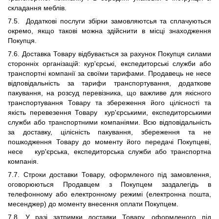
складання меблів.
7
.
5
. Додаткові послуги збірки замовляютсья та сплачуються
окремо,
якщо такові можна здійснити в місці знаходження
Покупця.
7
.
6
. Доставка Товару відбувається за рахунок Покупця силами
сторонніх організацій:
кур'єрські, експедиторські служби або
транспортні компанії за своїми тарифами
.
Продавець не несе
відповідальність за тарифи транспортування, додаткове
пакування, на розсуд перевізника, що важливе для якісного
транспортування Товару та збереження його цілісності та
якість перевезення Товару кур'єрськими, експедиторськими
служби або транспортними компаніями. Всю відповідальність
за доставку, цілісність пакування, збереження та не
пошкодження Товару до моменту його передачі Покупцеві,
несе кур'єрська, експедиторська служби або транспортна
компанія.
7.7. Строки доставки Товару, оформленого під замовлення,
оговорюються Продавцем з Покупцем заздалегідь в
телефонному або електронному режимі (електронна пошта,
месенджер) до моменту внесення оплати Покупцем.
7.8.
У разі затримки доставки Товару, оформленого під