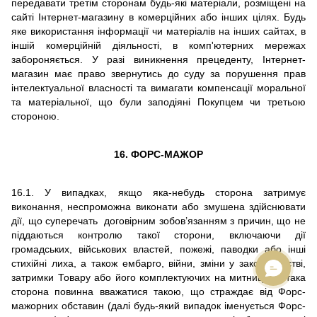
передавати третім сторонам будь-які матеріали, розміщені на
сайті Інтернет-магазину в комерційних або інших цілях. Будь
яке використання інформації чи матеріалів на інших сайтах, в
іншій комерційній діяльності, в комп'ютерних мережах
забороняється. У разі виникнення прецеденту, Інтернет-
магазин має право звернутись до суду за порушення прав
інтелектуальної власності та вимагати компенсації моральної
та матеріальної, що були заподіяні Покупцем чи третьою
стороною.
16. ФОРС-МАЖОР
16.1.
У випадках, якщо яка-небудь сторона затримує
виконання, неспроможна виконати або змушена здійснювати
дії, що суперечать договірним зобов’язанням з причин, що не
піддаються контролю такої сторони, включаючи дії
громадських, військових властей, пожежі, паводки або інші
стихійні лиха, а також ембарго, війни, зміни у законодавстві,
затримки Товару або його комплектуючих на митниці, то така
сторона повинна вважатися такою, що страждає від Форс-
мажорних обставин (далі будь-який випадок іменується Форс-