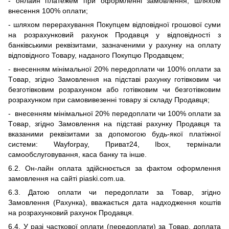
-
онлайн платежем при оформленні замовлення,
шляхом
внесення 100% оплати;
- шляхом перерахування Покупцем відповідної грошової суми
на розрахунковий рахунок Продавця у відповідності з
банківськими реквізитами, зазначеними у рахунку на оплату
відповідного Товару, наданого Покупцю Продавцем;
- внесенням
мінімальної 20% передоплати чи 100% оплати
за
Т
овар,
згідно З
амовлення на підставі рахунку готівковим чи
безготівковим розрахунком або готівковим чи безготівковим
розрахунком при самовивезенні товару зі складу Продавця;
- внесенням
мінімальної 20% передоплати
чи 100% оплати
за
Т
овар,
згідно З
амовлення на підставі рахунку
Продавця та
вказаними реквізитами
за допомогою будь-якої платіжної
системи:
Wayforpay,
Приват24,
Ibox
, термінали
самообслуговування, каса банку та інше.
6.2.
Он-лайн оплата здійснюється за фактом оформлення
замовлення на сайті
piaski
.
com
.
ua
.
6.3. Датою оплати чи передоплати за Товар, згідно
Замовлення (Рахунка), вважається дата надходження коштів
на розрахунковий рахунок Продавця.
6.4. У разі часткової оплати (передоплати) за Товар, доплата