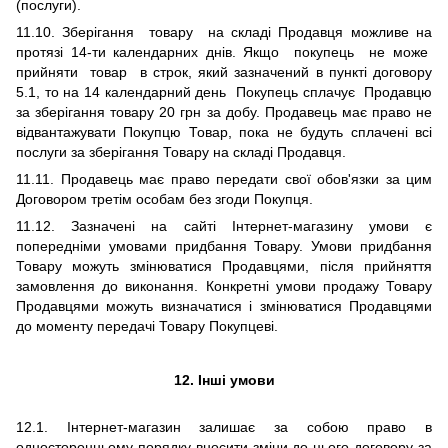
(послуги).
11.10.
З
берігання товару на складі Продавця можливе на
протязі 14-ти календарних днів. Якщо покупець не може
прийняти товар в строк, який зазначений в пункті договору
5.1, то на 14 календарний день Покупець сплачує Продавцю
за зберігання товару 20 грн за добу. Продавець має право не
відвантажувати Покупцю Товар, пока не будуть сплачені всі
послуги за зберігання Товару на складі Продавця.
11.11.
П
родавець має право передати свої обов'язки за цим
Договором третім особам без згоди Покупця.
11.12.
Зазначені на
с
айті
Інтернет-магазину
умови є
попередніми умовами придбання Товару. Умови придбання
Товару можуть змінюватися Продавцями, після прийняття
замовлення до виконання. Конкретні умови продажу Товару
Продавцями можуть визначатися і змінюватися Продавцями
до моменту передачі Товару Покупцеві.
12.
Інші умови
12.1. Інтернет
-магазин залишає за собою право в
односторонньому порядку вносити зміни до цього договору за