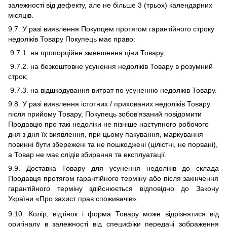
залежності від дефекту, але не більше 3 (трьох) календарних
місяців.
9.7.
У разі виявлення Покупцем протягом гарантійного строку
недоліків Товару Покупець має право:
9.7.1.
на пропорційне зменшення ціни Товару;
9.7.2.
на безкоштовне усунення недоліків Товару в розумний
строк;
9.7.3.
на відшкодування витрат по усуненню недоліків Товару.
9.8.
У разі виявлення істотних / прихованих недоліків Товару
після прийому Товару, Покупець зобов'язаний повідомити
Продавцю про такі недоліки не пізніше наступного робочого
дня з дня їх виявлення,
при цьому пакування, маркування
повинні бути збережені та не пошкоджені (цілістні, не порвані),
а Товар не має слідів збирання та експлуатації.
9.9
. Доставка Товару для усунення недоліків до
склада
Продавця протягом гарантійного терміну або після закінчення
гарантійного терміну здійснюється відповідно до Закону
України «Про захист прав споживачів».
9.10
. Колір,
відтінок
і форма Товару може відрізнятися від
оригіналу в залежності від специфіки передачі зображення