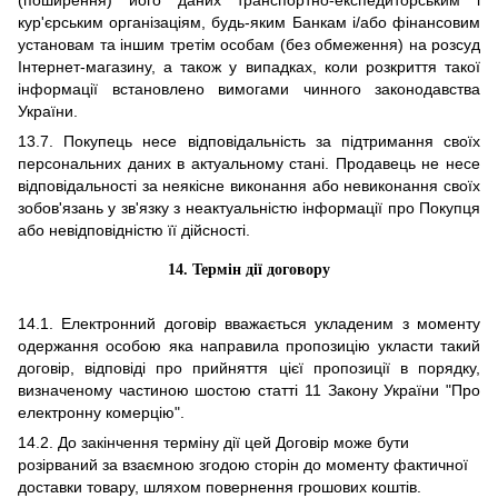
(поширення) його даних транспортно-експедиторським і
кур'єрським організаціям, будь-яким Банкам і/або фінансовим
установам та іншим третім особам (без обмеження) на розсуд
Інтернет-магазину, а також у випадках, коли розкриття такої
інформації встановлено вимогами чинного законодавства
України.
13.7. Покупець несе відповідальність за підтримання своїх
персональних даних в актуальному стані. Продавець не несе
відповідальності за неякісне виконання або невиконання своїх
зобов'язань у зв'язку з неактуальністю інформації про Покупця
або невідповідністю її дійсності.
14.
Термін дії договору
14.1
. Електронний договір вважається укладеним з моменту
одержання особою яка направила пропозицію укласти такий
договір, відповіді про прийняття цієї пропозиції в порядку,
визначеному частиною шостою статті 11 Закону України "Про
електронну комерцію".
14.2
. До закінчення терміну дії цей Договір може бути
розірваний за взаємною згодою сторін до моменту фактичної
доставки товару, шляхом повернення грошових коштів.