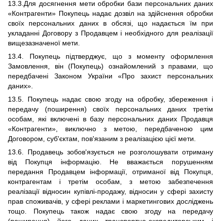
13.3.Для досягнення мети обробки бази персональних даних
«Контрагенти» Покупець надає дозвіл на здійснення обробки
своїх персональних даних в обсязі, що надається їм при
укладанні Договору з Продавцем і необхідного для реалізації
вищезазначеної мети.
13.4. Покупець підтверджує, що з моменту оформлення
Замовлення, він (Покупець) ознайомлений з правами, що
передбачені Законом України «Про захист персональних
даних».
13.5. Покупець надає свою згоду на обробку, збереження і
передачу (поширення) своїх персональних даних третім
особам, які включені в базу персональних даних Продавця
«Контрагенти», виключно з метою, передбаченою цим
Договором, суб'єктам, пов'язаним з реалізацією цієї мети.
13.6. Продавець зобов'язується не розголошувати отриману
від Покупця інформацію. Не вважається порушенням
передання Продавцем інформації, отриманої від Покупця,
контрагентам і третім особам, з метою забезпечення
реалізації відносин купівлі-продажу, відносин у сфері захисту
прав споживачів, у сфері реклами і маркетингових досліджень
тощо. Покупець також надає свою згоду на передачу