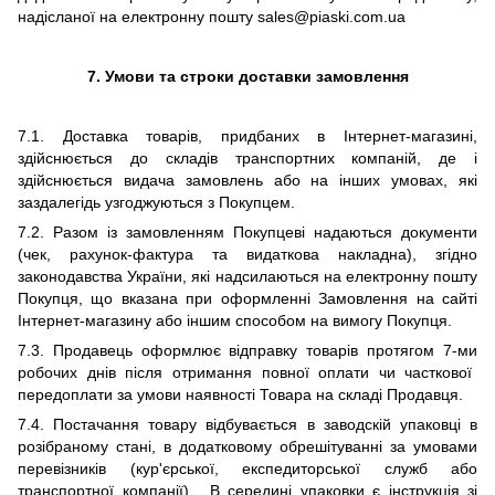
надісланої на електронну пошту
sales
@
piaski
.
com
.
ua
7.
Умови
та строки
доставки замовлення
7
.1. Доставка товарів, придбаних в Інтернет-магазині,
здійснюється до складів транспортних компаній, де і
здійснюється видача замовлень
або на інших умовах, які
заздалегідь узгоджуються з Покупцем
.
7
.2. Разом із замовленням Покупцеві надаються документи
(чек, рахунок-фактура та видаткова накладна),
згідно
законодавства України,
які надсилаються на електронну пошту
Покупця, що вказана при оформленні Замовлення на сайті
Інтернет-магазину або іншим способом на вимогу Покупця
.
7
.3. Продавець оформлює відправку товарів протягом
7-ми
робочих днів після отримання
повної
оплати
чи часткової
передоплати за умови наявності Товара
на складі
Продавця
.
7
.
4
. Постачання товару відбувається в заводскій упаковці в
розібраному стані,
в додатковому обрешітуванні за умовами
перевізників (кур'єрської, експедиторської служб або
транспортної компанії)
.
В середині упаковки є інструкція зі