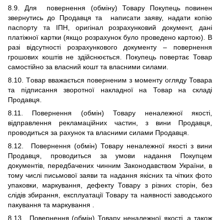
8.9.
Для повернення (обміну) Товару Покупець повинен
звернутись до Продавця та написати заяву,
н
адати копію
паспорту та ІПН
, оригінал розрахунковий документ,
дані
платіжн
ої
карт
ки
(якщо розрахунок було проведено картою). В
разі відсутності розрахункового документу – повернення
грошових коштів не здійснюється. Покупець повертає Товар
самостійно за власний
кошт та власними силами.
8.10. Т
овар вважається поверненим з моменту огляду Товара
та підписання зворотної накладної на Товар на складі
Продавця.
8.11. Повернення (обмін) Товару неналежної якості,
відправлення рекламаційних частин, з вини Продавця,
проводиться за рахунок та власними силами Продавця.
8.12. Повернення (обмін) Товару неналежної якості з вини
Продавця, проводиться за умови надання Покупцем
документів, передбачених чинним Законодавством України, в
тому числі письмової заяви та надання якісних та чітких фото
упаковки, маркування, дефекту Товару з різних сторін, без
слідів збирання, експлуатації Товару та наявності заводського
пакування та маркування .
8.13. Повернення (обмін) Товару неналежної якості, а також