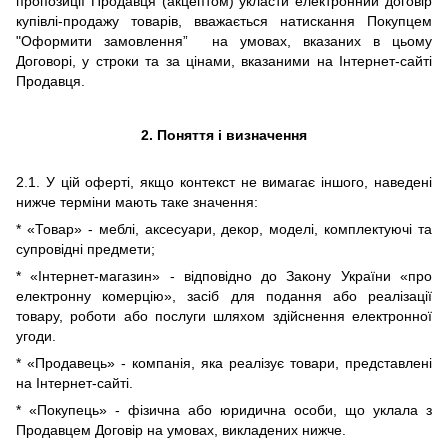
пропозиції Продавця (акцептом) укласти електронний договір
купівлі-продажу товарів, вважається
натискання
Покупцем
"
Оформити замовлення”
на умовах,
вказаних в цьому
Договор
і
, у строки та за цінами, вказаними на Інтернет-сайті
Продавця.
2.
Поняття і визначення
2.1. У цій оферті, якщо контекст не вимагає іншого, наведені
нижче терміни мають таке значення:
* «Товар» -
меблі,
аксесуари,
декор,
моделі, комплектуючі та
супровідні предмети;
* «Інтернет-магазин» - відповідно до Закону України «про
електронну комерцію», засіб для подання або реалізації
товару, роботи або послуги шляхом здійснення електронної
угоди.
* «Продавець» - компанія, яка реалізує товари, представлені
на Інтернет-сайті.
* «Покупець» - фізична
або юридична особи
, що уклала з
Продавцем Договір на умовах, викладених нижче.