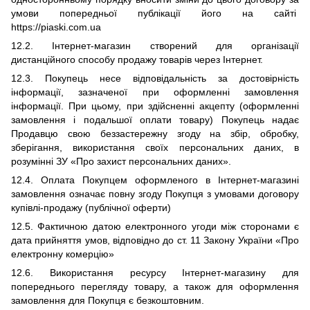
умови попередньої публікації його на сайті
https://piaski.com
.
ua
12
.2. Інтернет-магазин створений для організації
дистанційного способу продажу товарів через Інтернет.
12
.3. Покупець несе відповідальність за достовірність
інформації, зазначеної при оформленні замовлення
інформації. При цьому, при здійсненні акцепту (оформленні
замовлення і подальшої оплати товару) Покупець надає
Продавцю свою беззастережну згоду на збір, обробку,
зберігання, використання своїх персональних даних, в
розумінні ЗУ «Про захист персональних даних».
12
.4. Оплата Покупцем оформленого в Інтернет-магазині
замовлення означає повну згоду Покупця з умовами договору
купівлі-продажу (публічної оферти)
12
.5. Фактичною датою електронного угоди між сторонами є
дата прийняття умов, відповідно до ст. 11 Закону України «Про
електронну комерцію»
12
.6. Використання ресурсу Інтернет-магазину для
попереднього перегляду товару, а також для оформлення
замовлення для Покупця є безкоштовним.