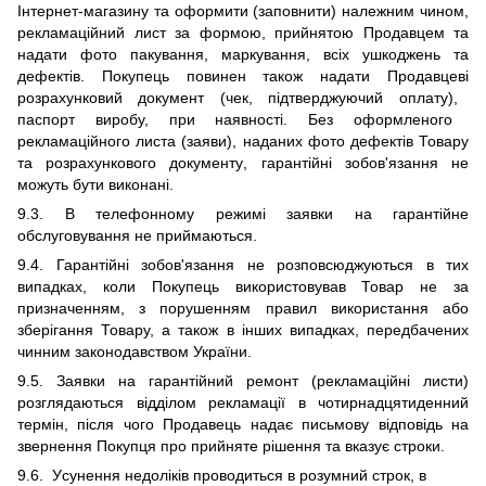
Інтернет-магазину
та оформити (заповнити) належним чином,
рекламаційний лист за формою, прийнятою Продавцем
та
надати фото пакування, маркування, всіх ушкоджень та
дефектів
. Покупець повинен
також надати Продавцеві
розрахунковий документ
(чек
,
підтверджуючий оплату),
паспорт виробу, при наявності. Без оформленого
рекламаційного листа (заяви), надан
их
фото дефектів Товару
та розрахункового документу
, гарантійні зобов'язання не
можуть бути виконані.
9.3.
В
телефонному режимі заявки на гарантійн
е
обслуговування
не приймаються.
9.4.
Гарантійні зобов'язання не розповсюджуються в тих
випадках, коли Покупець використовував Товар не за
призначенням, з порушенням правил використання або
зберігання Товару, а також в інших випадках, передбачених
чинним законодавством України.
9.5.
Заявки на гарантійний ремонт (рекламаційні листи)
розглядаються відділом рекламації в чотирнадцятиденний
термін,
після чого Продавець надає письмову відповідь на
звернення Покупця про прийняте рішення та вказує строки.
9.6. У
сунення недоліків проводиться в розумний строк, в