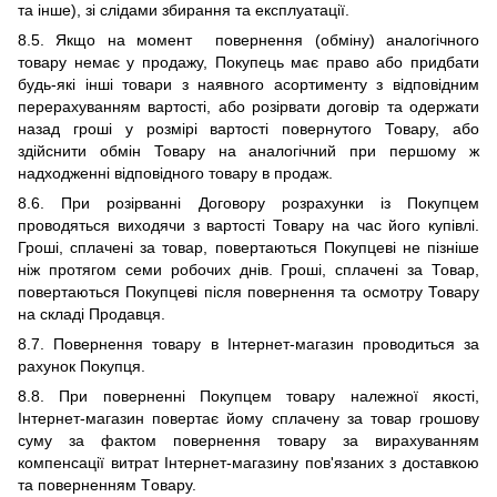
та інше),
зі слідами збирання та експлуатації.
8.5. Я
кщо на момент повернення (обміну) аналогічного
товару немає у продажу, Покупець має право або придбати
будь-які інші товари з наявного асортименту з відповідним
перерахуванням вартості, або розірвати договір та одержати
назад гроші у розмірі вартості повернутого Товару, або
здійснити обмін Товару на аналогічний при першому ж
надходженні відповідного товару в продаж.
8.6. П
ри розірванні Договору розрахунки із Покупцем
проводяться виходячи з вартості Товару на час його купівлі.
Гроші, сплачені за товар, повертаються Покупцеві не пізніше
ніж протягом семи
робочих
днів. Гроші, сплачені за Товар,
повертаються Покупцеві після повернення та осмотру Товару
на складі Продавця.
8
.
7
. Повернення товару в Інтернет-магазин проводиться за
рахунок Покупця.
8
.
8
. При поверненні Покупцем товару належної якості,
Інтернет-магазин повертає йому сплачену за товар грошову
суму за фактом повернення товару за вирахуванням
компенсації витрат Інтернет-магазину пов'язаних з доставкою
та поверненням Т
овару.