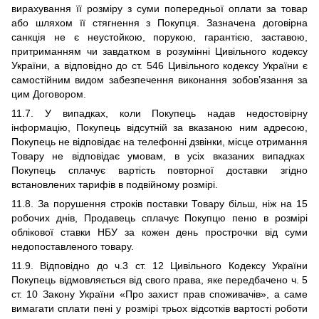
вирахування її розміру з суми попередньої оплати за товар
або шляхом її стягнення з Покупця. Зазначена договірна
санкція не є неустойкою, порукою, гарантією, заставою,
притриманням чи завдатком в розумінні Цивільного кодексу
України, а відповідно до ст. 546 Цивільного кодексу України є
самостійним видом забезпечення виконання зобов’язання за
цим Договором.
11.7.
У випадках, коли Покупець надав недостовірну
інформацію, Покупець відсутній за вказаною
ним
адресою,
Покупець не відповідає на телефонні дзвінки, місце отримання
Товару не відповідає умовам, в усіх вказаних випадках
Покупець сплачує вартість повторної доставки згiдно
встановлених тарифiв в подвійному розмірі.
11.8.
За порушення строків поставки Товару
більш, ніж на 15
робочих днів,
Продавець сплачує Покупцю пеню в розмірі
облікової ставки НБУ за кожен день прострочки від суми
недопоставленого товару.
11.9.
В
ідповідно до ч.3 ст. 12 Цивільного Кодексу України
Покупець відмовляється від свого права, яке передбачено ч. 5
ст. 10 Закону України «Про захист прав споживачів», а саме
вимагати сплати пені у розмірі трьох відсотків вартості роботи