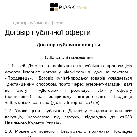
Договір публічної оферти
Договір публічної оферти
Договір публічної оферти
1. З
агальні положення
1.1.
Цей Договір
є офіційною
та публічною
пропозицією
оферти
інтернет магазину piaski.com
.
ua, далі за текстом -
«Продавець». Договір купівлі-продажу товарів
укладається
дистанційним способом, тобто через Інтернет-магазин, далі
по тексту - «Договір», і розміщує Публічну оферту
(пропозицію) на офіційному інтернет-сайті Продавця
«https://piaski.com.ua» (далі -« Інтернет-сайт »).
1.2. Умови цього публічного Договору є однакові для всіх
покупців, незалежно від статусу, відповідно до ст.633
Цивільного Кодексу України.
1.
3
. Моментом повного і безумовного прийняття Покупцем