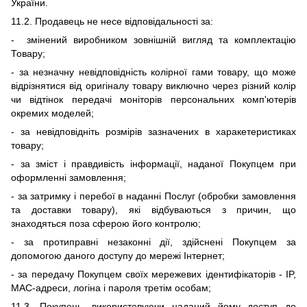
України.
11
.2. Продавець не несе відповідальності за:
- змінений виробником зовнішній вигляд
та комплектацію
Товару;
- за незначн
у
невідповідність колірної гами товару, що може
відрізнятися від оригіналу товару виключно через
різний
колір
чи відтінок
передачі моніторів персональних комп'ютерів
окремих моделей;
- за невідповідніть розмірів зазначених в харакетеристиках
товару;
- за зміст і правдивість інформації, наданої Покупцем при
оформленні замовлення;
- за затримку і перебої в наданні Послуг (обробки замовлення
та доставки товару), які відбуваються з причин, що
знаходяться поза сферою його контролю;
- за протиправні незаконні дії, здійснені Покупцем за
допомогою даного доступу до мережі Інтернет;
- за передачу Покупцем своїх мережевих ідентифікаторів - IP,
MAC-адреси, логіна і пароля третім особам;
11
.3. Покупець, використовуючи наданий йому доступ до