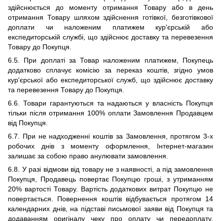
здійснюється до моменту отримання Товару або в день
отримання Товару шляхом здійснення готівкої, безготівкової
доплати чи наложеним платижем кур'єрській або
експедиторській службі, що здійснює доставку та перевезення
Товару до Покупця.
6.5. При доплаті за Товар наложеним платижем, Покупець
додатково сплачує комісію за переказ коштів, згідно умов
кур'єрської або експедиторської служб, що здійснює доставку
та перевезення Товару до Покупця.
6.6. Товари гарантуються та надаються у власність Покупця
тільки після отримання 100% оплати Замовлення Продавцем
від Покупця.
6.7.
При
не надходженн
і
коштів
за Замовлення, протягом 3-х
робочих днів з моменту оформлення,
Інтернет-магазин
залишає за собою право анулювати замовлення.
6.8.
У разі відмови від товару
не з наявності, а
під замовлення
Покупця
, Продавець повертає Покупцю гроші, з утриманням
20% вартості Товару. Вартість додаткових витрат Покупцю не
повертається. Повернення коштів відбувається протягом 14
календарних днів, на підставі
письмової
заяви від Покупця
та
додаванням оригіналу чеку про оплату чи передоплату,