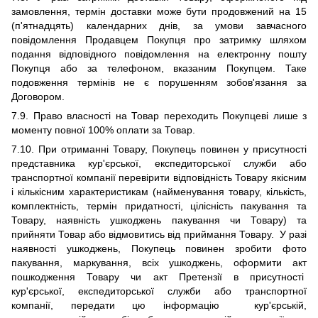
замовлення, термін доставки може бути продовжений на 15
(п'ятнадцять) календарних днів, за умови завчасного
повідомлення Продавцем Покупця про затримку шляхом
подання відповідного повідомлення на електронну пошту
Покупця або за телефоном, вказаним Покупцем. Таке
подовження термінів не є порушенням зобов'язання за
Договором.
7.9. Право власності на Товар переходить Покупцеві лише з
моменту повної 100% оплати за Товар.
7.10.
При отриманні Товару, Покупець повинен у присутності
представника
кур'єрської, експедиторської служби або
транспортної компанії
перевірити відповідність Товару якісним
і кількісним характеристикам (найменування товару, кількість,
комплектність, термін придатності, цілісність пакування та
Товару, наявність ушкоджень пакування чи Товару) та
прийняти Товар або відмовитись від приймання Товару.
У разі
наявності ушкоджень, Покупець повинен зробити фото
пакування, маркування, всіх ушкоджень, оформити акт
пошкодження Товару чи акт Претензії в присутності
кур'єрської, експедиторської служби або транспортної
компанії, передати цю інформацію кур'єрській,