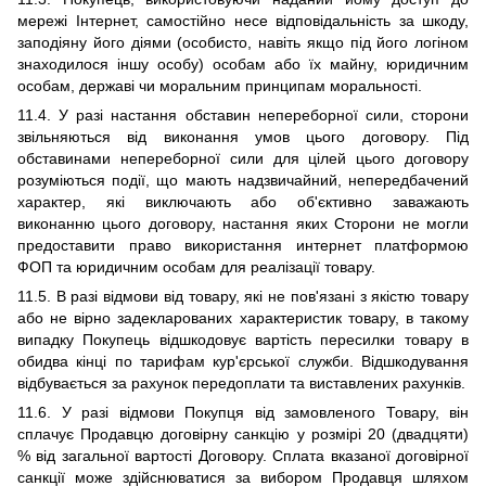
мережі Інтернет, самостійно несе відповідальність за шкоду,
заподіяну його діями (особисто, навіть якщо під його логіном
знаходилося іншу особу) особам або їх майну, юридичним
особам, державі чи моральним принципам моральності.
11
.4. У разі настання обставин непереборної сили, сторони
звільняються від виконання умов цього договору. Під
обставинами непереборної сили для цілей цього договору
розуміються події, що мають надзвичайний, непередбачений
характер, які виключають або об'єктивно заважають
виконанню цього договору, настання яких Сторони не могли
предоставити право використання интернет платформою
ФОП та юридичним особам для реалізації товару.
11
.5. В разі відмови від товару, які не пов'язані з якістю товару
або не вірно задекларованих характеристик товару, в такому
випадку Покупець відшкодовує вартість пересилки товару в
обидва кінці по тарифам кур'єрської служби. Відшкодування
відбувається за рахунок передоплат
и
та виставлених рахунків.
11.6.
У разі відмови Покупця від замовленого Товару, він
сплачує Продавцю договірну санкцію у розмірі 20 (двадцяти)
% від загальної вартості Договору. Сплата вказаної договірної
санкції може здійснюватися за вибором Продавця шляхом