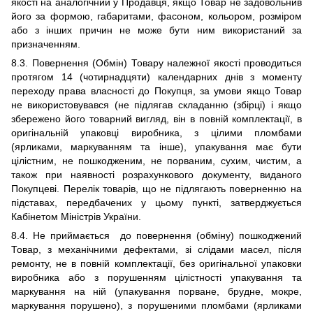
якості на аналогічний у Продавця, якщо Товар не задовольнив
його за формою, габаритами, фасоном, кольором, розміром
або з інших причин не може бути ним використаний за
призначенням.
8.
3. П
овернення (Обмін) Товару належної якості проводиться
протягом 14 (чотирнадцяти) календарних днів з моменту
переходу права власності до Покупця, за умови якщо Товар
не використовувався (не підлягав складанню
(збірці) і якщо
збережено його товарний вигляд, він в повній комплектації, в
оригінальній упаковці виробника, з цілими пломбами
(ярликами, маркуванням та інше), упакування має бути
цілістним, не пошкодженим, не порваним, сухим, чистим, а
також при наявності розрахункового документу, виданого
Покупцеві.
Перелік товарів, що не підлягають поверненню на
підставах, передбачених у цьому пункті, затверджується
Кабінетом Міністрів України.
8.4. Н
е приймається до повернення (обміну) пошкоджений
Товар, з механічними дефектами, зі слідами масел, після
ремонту, не в повній комплектації, без оригінальної упаковки
виробника або з порушенням цілістності упакування та
маркування на ній (упакування порване, брудне, мокре,
маркування порушено), з порушеними пломбами (ярликами