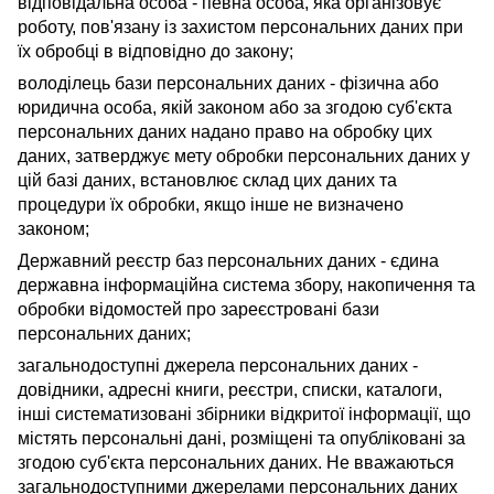
відповідальна особа - певна особа, яка організовує
роботу, пов'язану із захистом персональних даних при
їх обробці в відповідно до закону;
володілець бази персональних даних - фізична або
юридична особа, якій законом або за згодою суб'єкта
персональних даних надано право на обробку цих
даних, затверджує мету обробки персональних даних у
цій базі даних, встановлює склад цих даних та
процедури їх обробки, якщо інше не визначено
законом;
Державний реєстр баз персональних даних - єдина
державна інформаційна система збору, накопичення та
обробки відомостей про зареєстровані бази
персональних даних;
загальнодоступні джерела персональних даних -
довідники, адресні книги, реєстри, списки, каталоги,
інші систематизовані збірники відкритої інформації, що
містять персональні дані, розміщені та опубліковані за
згодою суб'єкта персональних даних. Не вважаються
загальнодоступними джерелами персональних даних