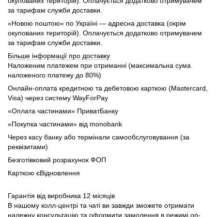
окупованих територій). Оплачується додатково отримувачем
за тарифам служби доставки.
«Новою поштою» по Україні — адресна доставка (окрім
окупованих територій). Оплачується додатково отримувачем
за тарифам служби доставки.
Більше інформації про доставку
Наложеним платежем при отриманні (максимальна сума
наложеного платежу до 80%)
Онлайн-оплата кредитною та дебетовою карткою (Mastercard,
Visa) через систему WayForPay
«Оплата частинами» ПриватБанку
«Покупка частинами» від monobank
Через касу банку або термінали самообслуговування (за
реквізитами)
Безготівковий розрахунок ФОП
Карткою єВідновлення
Гарантія від виробника 12 місяців
В нашому колл-центрі та чаті ви завжди зможете отримати
належну консультацію та оформити замолення в режимі on-