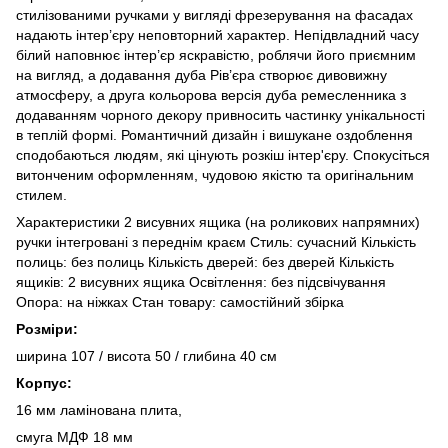
стилізованими ручками у вигляді фрезерування на фасадах
надають інтер’єру неповторний характер. Непідвладний часу
білий наповнює інтер’єр яскравістю, роблячи його приємним
на вигляд, а додавання дуба Рів’єра створює дивовижну
атмосферу, а друга кольорова версія дуба ремесленника з
додаванням чорного декору привносить частинку унікальності
в теплій формі. Романтичний дизайн і вишукане оздоблення
сподобаються людям, які цінують розкіш інтер'єру. Спокусіться
витонченим оформленням, чудовою якістю та оригінальним
стилем.
Характеристики 2 висувних ящика (на роликових напрямних)
ручки інтегровані з переднім краєм Стиль: сучасний Кількість
полиць: без полиць Кількість дверей: без дверей Кількість
ящиків: 2 висувних ящика Освітлення: без підсвічування
Опора: на ніжках Стан товару: самостійний збірка
Розміри:
ширина 107 / висота 50 / глибина 40 см
Корпус:
16 мм ламінована плита,
смуга МДФ 18 мм