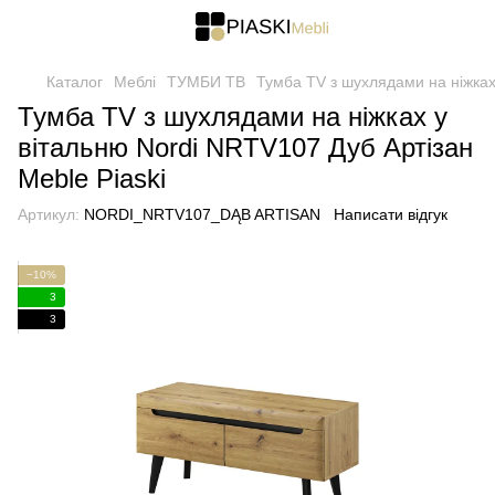
Каталог
Меблі
ТУМБИ ТВ
Тумба TV з шухлядами на ніжках
Тумба TV з шухлядами на ніжках у
вітальню Nordi NRTV107 Дуб Артізан
Meble Piaski
Артикул:
NORDI_NRTV107_DĄB ARTISAN
Написати відгук
−10%
3
3