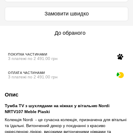
Замовити швидко
До обраного
ПОКУПКА ЧАСТИНАМИ
3 платежі по 2 491.00 грн
ОПЛАТА ЧАСТИНАМИ
3 платежі по 2 491.00 грн
Опис
Тумба TV з шухлядами на ніжках у вітальню Nordi
NRTV107 Meble Piaski
Колекція Nordi - це сучасна колекція, призначена для вітальні
та їдальні. Витончений декор у поєднанні з красиво
окресленою лінією, високими витонченими ніжками та