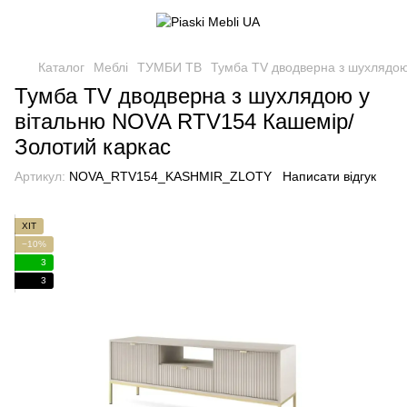
Каталог
Меблі
ТУМБИ ТВ
Тумба TV дводверна з шухлядою
Тумба TV дводверна з шухлядою у
вітальню NOVA RTV154 Кашемір/
Золотий каркас
Артикул:
NOVA_RTV154_KASHMIR_ZLOTY
Написати відгук
ХІТ
−10%
3
3