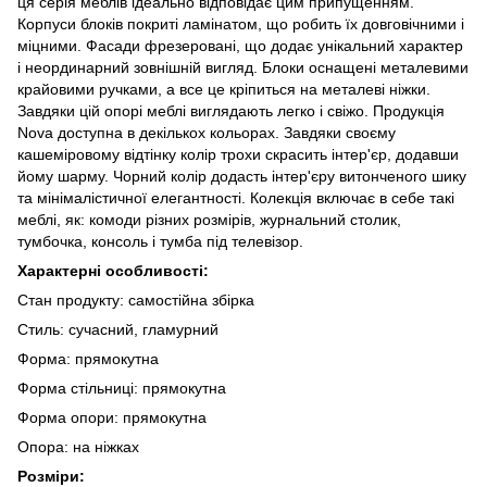
ця серія меблів ідеально відповідає цим припущенням.
Корпуси блоків покриті ламінатом, що робить їх довговічними і
міцними. Фасади фрезеровані, що додає унікальний характер
і неординарний зовнішній вигляд. Блоки оснащені металевими
крайовими ручками, а все це кріпиться на металеві ніжки.
Завдяки цій опорі меблі виглядають легко і свіжо. Продукція
Nova доступна в декількох кольорах. Завдяки своєму
кашеміровому відтінку колір трохи скрасить інтер'єр, додавши
йому шарму. Чорний колір додасть інтер'єру витонченого шику
та мінімалістичної елегантності. Колекція включає в себе такі
меблі, як: комоди різних розмірів, журнальний столик,
тумбочка, консоль і тумба під телевізор.
Характерні особливості:
Стан продукту: самостійна збірка
Стиль: сучасний, гламурний
Форма: прямокутна
Форма стільниці: прямокутна
Форма опори: прямокутна
Опора: на ніжках
Розміри: