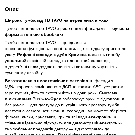
Опис
Широка тумба під ТВ TAVO на дерев’яних ніжках
Тумба під телевізор TAVO з рифленими фасадами —
сучасна
форма з теплою обробкою
Тумба під телевізор TAVO — це ідеальне
поєднання функціональності та стилю, яке одразу привертає
увагу.
Рифлені фасади з дуба Кремона
надають виробу
унікальний зовнішній вигляд та елегантний характер,
а дерев’яні ніжки додають легкість і витончену чарівність
сучасному дизайну.
Виготовлена з високоякісних матеріалів
: фасади з
МДФ, корпус з ламінованого ДСП та кромка АБС, усе разом
гарантує міцність та естетичність на довгі роки.
Система
відкривання Push-to-Open
забезпечує зручне відкривання
без ручок — для доступу до внутрішнього простору тумби
достатньо легкого натискання. Усередині ви можете зберігати
фільми, диски, приставки, ігри та всі види електроніки, а
стільниця ідеально підходить для демонстрації електроніки
та улюблених предметів декору — від фоторамок до
дизайнерських скульптур. Високі ніжки тумби зручні при