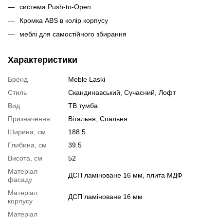
система Push-to-Open
Кромка ABS в колір корпусу
меблі для самостійного збирання
Характеристики
Бренд
Meble Laski
Стиль
Скандинавський, Сучасний, Лофт
Вид
ТВ тумба
Призначення
Вітальня; Спальня
Ширина, см
188.5
Глибина, см
39.5
Висота, см
52
Матеріал
ДСП ламіноване 16 мм, плита МДФ
фасаду
Матеріал
ДСП ламіноване 16 мм
корпусу
Матеріал