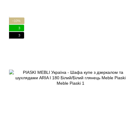
−10%
3
3