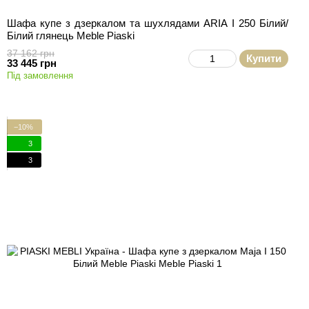
Шафа купе з дзеркалом та шухлядами ARIA I 250 Білий/
Білий глянець Meble Piaski
37 162 грн
Купити
33 445 грн
Під замовлення
−10%
3
3