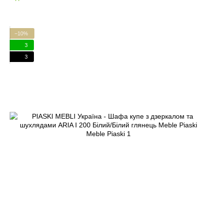
−10%
3
3