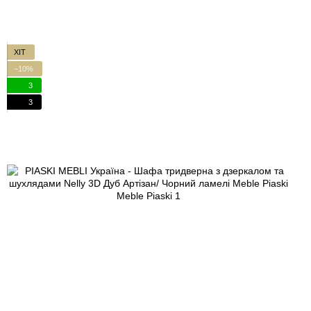
ХІТ
−10%
3
3