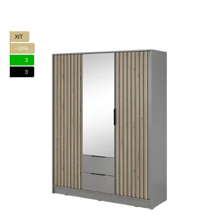
ХІТ
−10%
3
3