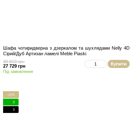
Шафа чотиридверна з дзеркалом та шухлядами Nelly 4D
Сірий/Дуб Артизан ламелі Meble Piaski
30 810 грн
Купити
27 729 грн
Під замовлення
−10%
3
3