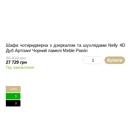
Шафа чотиридверна з дзеркалом та шухлядами Nelly 4D
Дуб Артізан/ Чорний ламелі Meble Piaski
30 810 грн
Купити
27 729 грн
Під замовлення
−10%
3
3