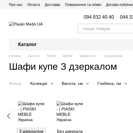
Перейти до основного контенту
Про нас
Оплата
Доставка
Повернення та обмін
Договір публічн
Відгуки про магазин
094 832 40 40
044 3
Каталог
Головна
Каталог
Меблі
ШАФИ
Шафи купе
З дзеркалом
Шафи купе З дзеркалом
Фільтр
Колекція
Висота, см
Глибина, см
З дзеркалом
Без дзеркала