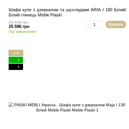
Шафа купе з дзеркалом та шухлядами ARIA I 180 Білий/
Білий глянець Meble Piaski
28 440 грн
Купити
25 596 грн
Під замовлення
−10%
3
3