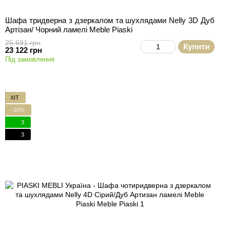
Шафа тридверна з дзеркалом та шухлядами Nelly 3D Дуб
Артізан/ Чорний ламелі Meble Piaski
25 691 грн
Купити
23 122 грн
Під замовлення
ХІТ
−10%
3
3