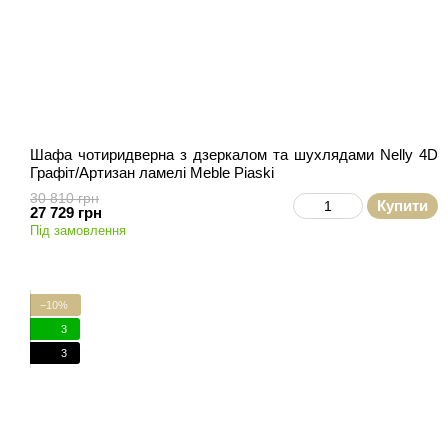
Шафа чотиридверна з дзеркалом та шухлядами Nelly 4D
Графіт/Артизан ламелі Meble Piaski
30 810 грн
Купити
27 729 грн
Під замовлення
−10%
3
3