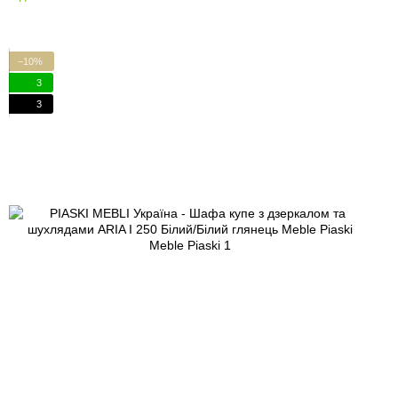
−10%
3
3