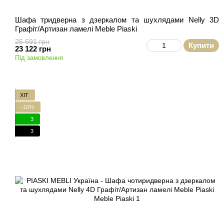
Шафа тридверна з дзеркалом та шухлядами Nelly 3D
Графіт/Артизан ламелі Meble Piaski
25 691 грн
Купити
23 122 грн
Під замовлення
ХІТ
−10%
3
3