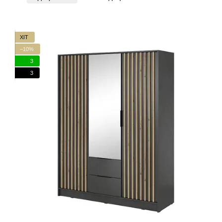
ХІТ
−10%
3
3