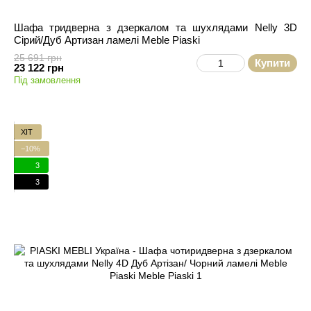
Шафа тридверна з дзеркалом та шухлядами Nelly 3D
Сірий/Дуб Артизан ламелі Meble Piaski
25 691 грн
Купити
23 122 грн
Під замовлення
ХІТ
−10%
3
3