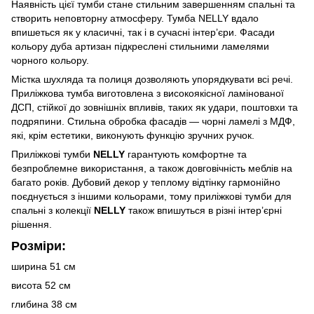
Наявність цієї тумби стане стильним завершенням спальні та
створить неповторну атмосферу. Тумба NELLY вдало
впишеться як у класичні, так і в сучасні інтер’єри. Фасади
кольору дуба артизан підкреслені стильними ламелями
чорного кольору.
Містка шухляда та полиця дозволяють упорядкувати всі речі.
Приліжкова тумба виготовлена з високоякісної ламінованої
ДСП, стійкої до зовнішніх впливів, таких як удари, поштовхи та
подряпини. Стильна обробка фасадів — чорні ламелі з МДФ,
які, крім естетики, виконують функцію зручних ручок.
Приліжкові тумби
NELLY
гарантують комфортне та
безпроблемне використання, а також довговічність меблів на
багато років. Дубовий декор у теплому відтінку гармонійно
поєднується з іншими кольорами, тому приліжкові тумби для
спальні з колекції
NELLY
також впишуться в різні інтер’єрні
рішення.
Розміри:
ширина 51 см
висота 52 см
глибина 38 см