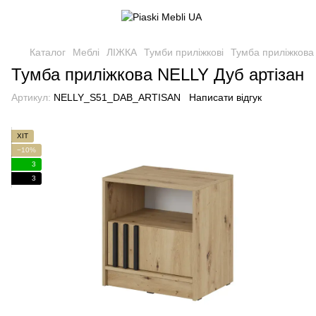
Каталог
Меблі
ЛІЖКА
Тумби приліжкові
Тумба приліжкова
Тумба приліжкова NELLY Дуб артізан
Артикул:
NELLY_S51_DAB_ARTISAN
Написати відгук
ХІТ
−10%
3
3