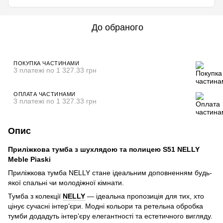
До обраного
ПОКУПКА ЧАСТИНАМИ
3 платежі по 1 327.33 грн
ОПЛАТА ЧАСТИНАМИ
3 платежі по 1 327.33 грн
Опис
Приліжкова тумба з шухлядою та полицею S51 NELLY
Meble Piaski
Приліжкова тумба NELLY стане ідеальним доповненням будь-
якої спальні чи молодіжної кімнати.
Тумба з колекції
NELLY
— ідеальна пропозиція для тих, хто
цінує сучасні інтер’єри. Модні кольори та ретельна обробка
тумби додадуть інтер’єру елегантності та естетичного вигляду.