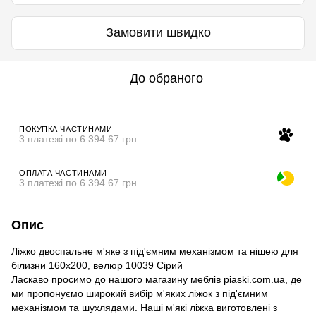
Замовити швидко
До обраного
ПОКУПКА ЧАСТИНАМИ
3 платежі по 6 394.67 грн
ОПЛАТА ЧАСТИНАМИ
3 платежі по 6 394.67 грн
Опис
Ліжко двоспальне м'яке з під'ємним механізмом та нішею для
білизни 160х200, велюр 10039 Сірий
Ласкаво просимо до нашого магазину меблів piaski.com.ua, де
ми пропонуємо широкий вибір м'яких ліжок з під'ємним
механізмом та шухлядами. Наші м'які ліжка виготовлені з