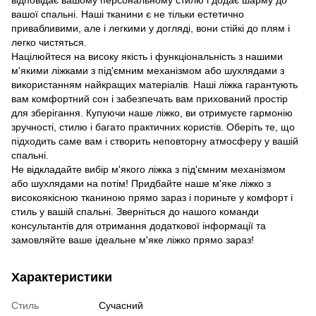
вашої спальні. Наші тканини є не тільки естетично
привабливими, але і легкими у догляді, вони стійкі до плям і
легко чистяться.
Націлюйтеся на високу якість і функціональність з нашими
м'якими ліжками з під'ємним механізмом або шухлядами з
використанням найкращих матеріалів. Наші ліжка гарантують
вам комфортний сон і забезпечать вам прихований простір
для зберігання. Купуючи наше ліжко, ви отримуєте гармонію
зручності, стилю і багато практичних користів. Оберіть те, що
підходить саме вам і створить неповторну атмосферу у вашій
спальні.
Не відкладайте вибір м'якого ліжка з під'ємним механізмом
або шухлядами на потім! Придбайте наше м'яке ліжко з
високоякісною тканиною прямо зараз і пориньте у комфорт і
стиль у вашій спальні. Зверніться до нашого команди
консультантів для отримання додаткової інформації та
замовляйте ваше ідеальне м'яке ліжко прямо зараз!
Характеристики
Стиль
Сучасний