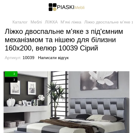
Каталог
Меблі
ЛІЖКА
М'які ліжка
Ліжко двоспальне м'яке 
Ліжко двоспальне м'яке з під'ємним
механізмом та нішею для білизни
160х200, велюр 10039 Сірий
Артикул:
10039
Написати відгук
3
3