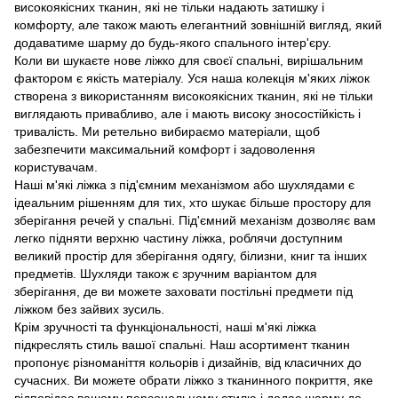
високоякісних тканин, які не тільки надають затишку і
комфорту, але також мають елегантний зовнішній вигляд, який
додаватиме шарму до будь-якого спального інтер'єру.
Коли ви шукаєте нове ліжко для своєї спальні, вирішальним
фактором є якість матеріалу. Уся наша колекція м'яких ліжок
створена з використанням високоякісних тканин, які не тільки
виглядають привабливо, але і мають високу зносостійкість і
тривалість. Ми ретельно вибираємо матеріали, щоб
забезпечити максимальний комфорт і задоволення
користувачам.
Наші м'які ліжка з під'ємним механізмом або шухлядами є
ідеальним рішенням для тих, хто шукає більше простору для
зберігання речей у спальні. Під'ємний механізм дозволяє вам
легко підняти верхню частину ліжка, роблячи доступним
великий простір для зберігання одягу, білизни, книг та інших
предметів. Шухляди також є зручним варіантом для
зберігання, де ви можете заховати постільні предмети під
ліжком без зайвих зусиль.
Крім зручності та функціональності, наші м'які ліжка
підкреслять стиль вашої спальні. Наш асортимент тканин
пропонує різноманіття кольорів і дизайнів, від класичних до
сучасних. Ви можете обрати ліжко з тканинного покриття, яке
відповідає вашому персональному стилю і додає шарму до