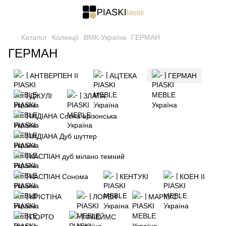
Каталог
Колекції
ВМК-Україна
ГЕРМАН
ГЕРМАН
АНТВЕРПЕН II
АЦТЕКА
ГЕРМАН
ДЖУЛІ
ЗЛАТА
ІНДІАНА Сосна арізонська
ІНДІАНА Дуб шуттер
КАСПІАН дуб мілано темний
КАСПІАН Сонома
КЕНТУКІ
КОЕН II
КРІСТІНА
ЛОРЕН
МАРКУС
ПОРТО
ФЛЕЙМС