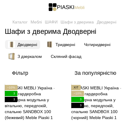
Каталог
Меблі
ШАФИ
Шафи з дверима
Дводверні
Шафи з дверима Дводверні
Дводверні
Тридверні
Чотиридверні
З дзеркалом
Скляний фасад
Фільтр
За популярністю
−10%
ХІТ
3
−10%
3
3
3