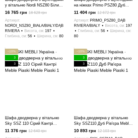
у вітальню Nordi NSZ80 Білий
на ніжках Primo PSZ80 Дуб
глянець/Дуб Рів'єра Meble
Рів'єра/Білий Meble Piaski
16 765 грн
11 404 грн
18 628 грн
12 672 грн
Piaski
Артикул
Артикул
PRIMO_PSZ80_DĄB
NORDI_NSZ80_BIAŁA/BIAŁY/DĄB
RIVIERA/BIAŁY
Висота, см
197
RIVIERA
Висота, см
197
Глибина, см
56
Ширина, см
Глибина, см
56
Ширина, см
80
80
−10%
−10%
3
3
3
3
Шафа дводверна у вітальню
Шафа дводверна у вітальню
Sky SSZ 110 Сірий Кантрі
Sky SSZ110 Дуб Рів'єра Meble
Meble Piaski
Piaski
11 376 грн
10 893 грн
12 640 грн
12 103 грн