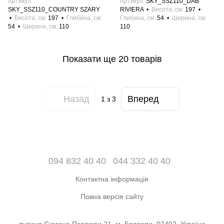
Артикул
Артикул
SKY_SSZ110_DAB
SKY_SSZ110_COUNTRY SZARY
RIVIERA
Висота, см
197
Висота, см
197
Глибина, см
Глибина, см
54
Ширина, см
54
Ширина, см
110
110
Показати ще 20 товарів
Назад
Вперед
1
з 3
094 832 40 40
044 332 40 40
Контактна інформація
Повна версія сайту