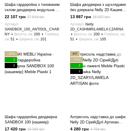
Шафа гардеробна з тонованим
Шафа дводверна з шухлядами
склом дводверна модульна у
без дзеркала Nelly 2D Кашемір/
вітальню, передпокій, спальню
Чорний ламелі
22 107 грн
13 887 грн
27 634 грн
16 337 грн
SANDBOX 100 (чорний)
Артикул
Артикул
Nelly
SANDBOX_100_ANTISOL_CHAR
2D_CASHMIR/LAMELA CZARNA
NY
Висота, см
200
Глибина,
Висота, см
200
Глибина, см
см
51
Ширина, см
101
51
Ширина, см
105
−10%
ХІТ
3
−10%
3
3
3
Шафа гардеробна дводверна
Антресоль надставка до шафи
SANDBOX 100 (кашемір)
Nelly 2D Сірий/Дуб Артизан
ламелі Meble Piaski
17 420 грн
4 280 грн
19 355 грн
4 756 грн