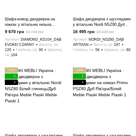
Шафа-комод дводверна на
Шафа дводверна з шухлядами
ніжках у вітальню низька
у вітальню Nordi NSZ80 Дуб
Diamond KD104 Meble Piaski
Артізан Meble Piaski
9 670 грн
16 495 грн
10 744 грн
18 328 грн
Дуб Евок/Чорний Meble Piaski
Артикул
DIAMOND_KD104_DĄB
Артикул
NORDI_NSZ80_DĄB
EVOKE/ CZARNY
Висота, см
ARTISAN
Висота, см
197
120
Глибина, см
39
Ширина,
Глибина, см
56
Ширина, см
80
см
104
−10%
−10%
3
3
3
3
Шафа дводверна з шухлядами
Шафа дводверна з шухлядами