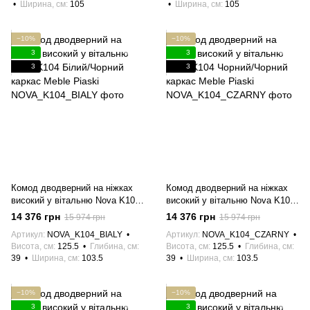
Ширина, см
105
Ширина, см
105
−10%
−10%
3
3
3
3
Комод дводверний на ніжках
Комод дводверний на ніжках
високий у вітальню Nova K104
високий у вітальню Nova K104
Білий/Чорний каркас Meble
Чорний/Чорний каркас Meble
14 376 грн
14 376 грн
15 974 грн
15 974 грн
Piaski
Piaski
Артикул
NOVA_K104_BIALY
Артикул
NOVA_K104_CZARNY
Висота, см
125.5
Глибина, см
Висота, см
125.5
Глибина, см
39
Ширина, см
103.5
39
Ширина, см
103.5
−10%
−10%
3
3