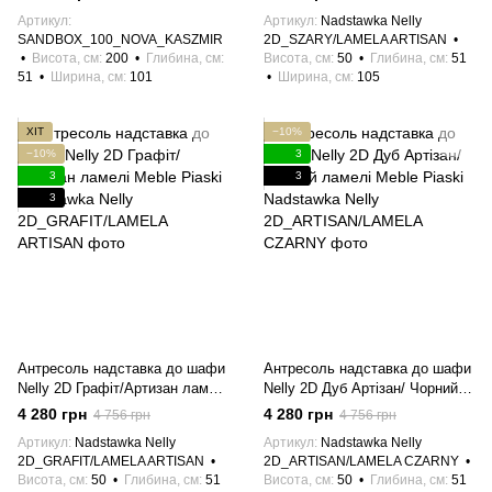
Артикул
Артикул
Nadstawka Nelly
SANDBOX_100_NOVA_KASZMIR
2D_SZARY/LAMELA ARTISAN
Висота, см
200
Глибина, см
Висота, см
50
Глибина, см
51
51
Ширина, см
101
Ширина, см
105
ХІТ
−10%
−10%
3
3
3
3
Антресоль надставка до шафи
Антресоль надставка до шафи
Nelly 2D Графіт/Артизан ламелі
Nelly 2D Дуб Артізан/ Чорний
Meble Piaski
ламелі Meble Piaski
4 280 грн
4 280 грн
4 756 грн
4 756 грн
Артикул
Nadstawka Nelly
Артикул
Nadstawka Nelly
2D_GRAFIT/LAMELA ARTISAN
2D_ARTISAN/LAMELA CZARNY
Висота, см
50
Глибина, см
51
Висота, см
50
Глибина, см
51