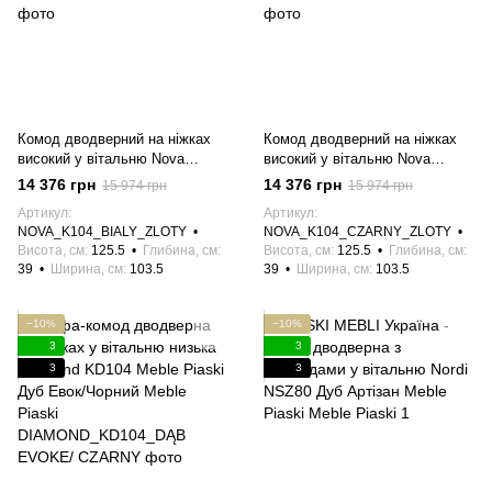
Комод дводверний на ніжках
Комод дводверний на ніжках
високий у вітальню Nova
високий у вітальню Nova
K104G Білий/Золотий каркас
K104G Чорний/Золотий каркас
14 376 грн
14 376 грн
15 974 грн
15 974 грн
Meble Piaski
Meble Piaski
Артикул
Артикул
NOVA_K104_BIALY_ZLOTY
NOVA_K104_CZARNY_ZLOTY
Висота, см
125.5
Глибина, см
Висота, см
125.5
Глибина, см
39
Ширина, см
103.5
39
Ширина, см
103.5
−10%
−10%
3
3
3
3