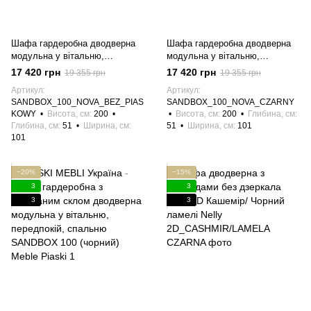
Шафа гардеробна дводверна
Шафа гардеробна дводверна
модульна у вітальню,
модульна у вітальню,
передпокій, спальню
передпокій, спальню
17 420 грн
17 420 грн
19 355 грн
19 355 грн
SANDBOX 100 (бежевий)
SANDBOX 100 (чорний)
Артикул
Артикул
SANDBOX_100_NOVA_BEZ_PIAS
SANDBOX_100_NOVA_CZARNY
KOWY
Висота, см
200
Висота, см
200
Глибина, см
Глибина, см
51
Ширина, см
51
Ширина, см
101
101
−20%
−15%
3
3
3
3