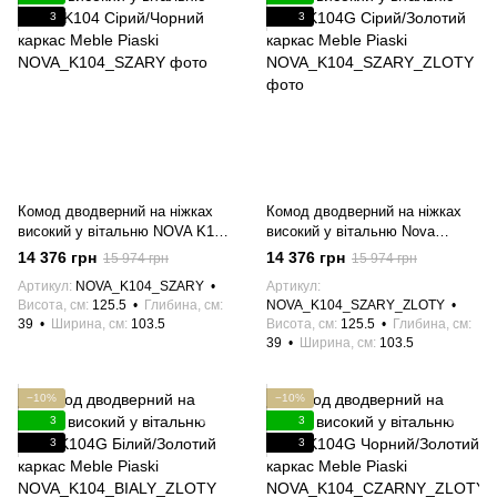
3
3
Комод дводверний на ніжках
Комод дводверний на ніжках
високий у вітальню NOVA K104
високий у вітальню Nova
Сірий/Чорний каркас Meble
K104G Сірий/Золотий каркас
14 376 грн
14 376 грн
15 974 грн
15 974 грн
Piaski
Meble Piaski
Артикул
NOVA_K104_SZARY
Артикул
Висота, см
125.5
Глибина, см
NOVA_K104_SZARY_ZLOTY
39
Ширина, см
103.5
Висота, см
125.5
Глибина, см
39
Ширина, см
103.5
−10%
−10%
3
3
3
3