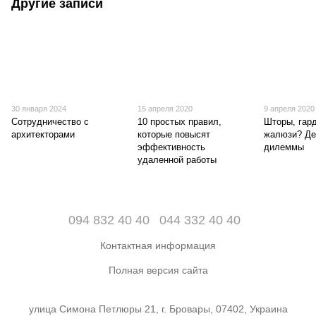
Другие записи
30 января 2024
15 апреля 2020
9 апреля 2020
Сотрудничество с
10 простых правил,
Шторы, гар
архитекторами
которые повысят
жалюзи? Де
эффективность
дилеммы
удаленной работы
094 832 40 40
044 332 40 40
Контактная информация
Полная версия сайта
улица Симона Петлюры 21, г. Бровары, 07402, Украина