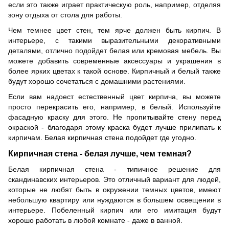
если это также играет практическую роль, например, отделяя
зону отдыха от стола для работы.
Чем темнее цвет стен, тем ярче должен быть кирпич. В
интерьере
,
с такими выразительными декоративными
деталями
,
отлично подойдет белая или кремовая мебель. Вы
можете добавить современные аксессуары и украшения в
более ярки
х
цвета
х
к такой основе. Кирпичный и белый также
будут хорошо сочетаться с домашними растениями.
Если вам надоест естественный цвет кирпича, вы можете
просто перекрасить его, например, в белый. Используйте
фасадную краску для этого.
Не пропитывайте стену перед
окраской - благодаря этому краска будет лучше прилипать к
кирпичам.
Белая кирпичная стена подойдет где угодно.
Кирпичная стена - белая лучше, чем темная?
Белая кирпичная стена - типичное решение для
скандинавских интерьеров. Это отличный вариант для людей,
которые не любят быть в окружении темных цветов, имеют
небольшую квартиру или нуждаются в большем освещении в
интерьере. Побеленный кирпич или его имитация будут
хорошо работать в любой комнате - даже в ванной.