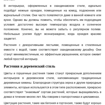
В интерьерах, оформленных в скандинавском стиле, идеально
подойдут
нежные орхидеи, помещенные на
комод
, подоконник или
журнальный столик. Они часто появляются даже в ванной комнат
е
или
кухн
е
. Однако вы должны помнить, чтобы обеспечить им подходящие
условия: достаточно высокую температуру воздуха и солнечное
положение. Конечно, вы не можете забыть о регулярном поливе.
Небольш
ые
усилия будут вознаграждене, когда орхидея красиво
зацветет.
Растения с декоративными листьями, помещенные в стеклянные
емкости с водой, также соответствуют скандинавскому дизайну. Они
станут минималистичным, но эффектным украшением, которое оживит
любой простой интерьер.
Растения и деревенский стиль
Цветы и горшечные растения также станут прекрасным дополнением
интерьеров в деревенском стиле, напоминающих традиционные
деревянные хижины. Благородная структура зерна и другие природные
элементы, которые используются в этом типе расположения, прекрасно
соответствуют "знакомым" сортам растений, которые выращивались в
домах в течение многих лет. Мы говорим о папоротниках и цикламенах.
Цветущие растения, такие как бегония и гортензия, также будут хорошо