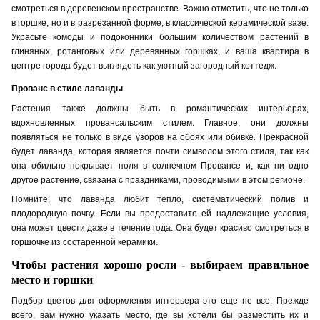
смотреться в деревенском пространстве. Важно отметить, что не только
в горшке, но и в разрезанной форме, в классической керамической вазе.
Украсьте комоды и подоконники большим количеством растений в
глиняных, ротанговых или деревянных горшках, и ваша квартира в
центре города будет выглядеть как уютный загородный коттедж.
Прованс в стиле лаванды
Растения также должны быть в романтических интерьерах,
вдохновленных провансальским стилем. Главное, они должны
появляться не только в виде узоров на обоях или обивке. Прекрасной
будет лаванда, которая является почти символом этого стиля, так как
она обильно покрывает поля в солнечном Провансе и, как ни одно
другое растение, связана с праздниками, проводимыми в этом регионе.
Помните, что лаванда любит тепло, систематический полив и
плодородную почву. Если вы предоставите е
й
надлежащие условия,
он
а
может цвести даже в течение года. Он
а
будет красиво смотреться в
горшочке из состаренной керамики.
Чтобы растения хорошо росли - выбираем правильное
место и горшки
Подбор цветов для оформления интерьера это еще не все. Прежде
всего, вам нужно указать место, где вы хотели бы разместить их и