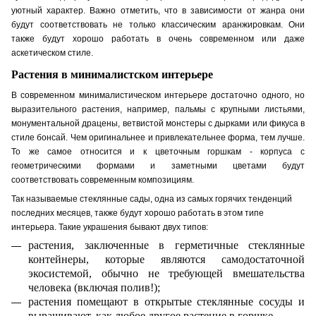
уютный характер. Важно отметить, что в зависимости от жанра они
будут соответствовать не только классическим аранжировкам. Они
также будут хорошо работать в очень современном или даже
аскетическом стиле.
Растения в минималистском интерьере
В современном минималист
ичес
ком интерьере достаточно одного, но
выразительного растения, например, пальмы с крупными листьями,
монументальной драцены, ветвистой монстеры с дырками или фикуса в
стиле бонсай. Чем оригинальнее и привлекательнее форма, тем лучше.
То же самое относится и к цветочным горшкам - корпуса с
геометрическими формами и заметными цветами будут
соответствовать современным композициям.
Так называемые стеклянные сады, одна из самых горячих тенденций
последних месяцев, также будут хорошо работать в этом типе
интерьера. Такие украшения бывают двух типов:
растения, заключенные в герметичные стеклянные
контейнеры, которые являются самодостаточной
экосистемой, обычно не требующей вмешательства
человека (включая полив!);
растения помещают в открытые стеклянные сосуды
и
выращивают, как любое другое растение в горшке.