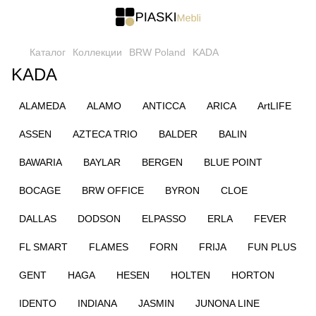
Каталог
Коллекции
BRW Poland
KADA
KADA
ALAMEDA
ALAMO
ANTICCA
ARICA
ArtLIFE
ASSEN
AZTECA TRIO
BALDER
BALIN
BAWARIA
BAYLAR
BERGEN
BLUE POINT
BOCAGE
BRW OFFICE
BYRON
CLOE
DALLAS
DODSON
ELPASSO
ERLA
FEVER
FL SMART
FLAMES
FORN
FRIJA
FUN PLUS
GENT
HAGA
HESEN
HOLTEN
HORTON
IDENTO
INDIANA
JASMIN
JUNONA LINE