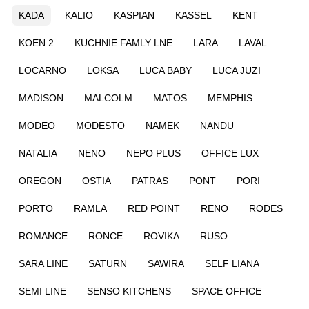
KADA
KALIO
KASPIAN
KASSEL
KENT
KOEN 2
KUCHNIE FAMLY LNE
LARA
LAVAL
LOCARNO
LOKSA
LUCA BABY
LUCA JUZI
MADISON
MALCOLM
MATOS
MEMPHIS
MODEO
MODESTO
NAMEK
NANDU
NATALIA
NENO
NEPO PLUS
OFFICE LUX
OREGON
OSTIA
PATRAS
PONT
PORI
PORTO
RAMLA
RED POINT
RENO
RODES
ROMANCE
RONCE
ROVIKA
RUSO
SARA LINE
SATURN
SAWIRA
SELF LIANA
SEMI LINE
SENSO KITCHENS
SPACE OFFICE