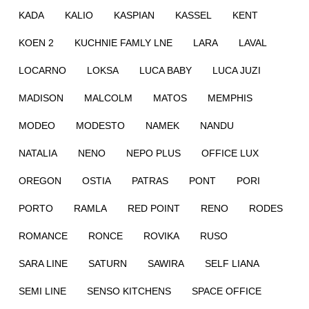
KADA
KALIO
KASPIAN
KASSEL
KENT
KOEN 2
KUCHNIE FAMLY LNE
LARA
LAVAL
LOCARNO
LOKSA
LUCA BABY
LUCA JUZI
MADISON
MALCOLM
MATOS
MEMPHIS
MODEO
MODESTO
NAMEK
NANDU
NATALIA
NENO
NEPO PLUS
OFFICE LUX
OREGON
OSTIA
PATRAS
PONT
PORI
PORTO
RAMLA
RED POINT
RENO
RODES
ROMANCE
RONCE
ROVIKA
RUSO
SARA LINE
SATURN
SAWIRA
SELF LIANA
SEMI LINE
SENSO KITCHENS
SPACE OFFICE