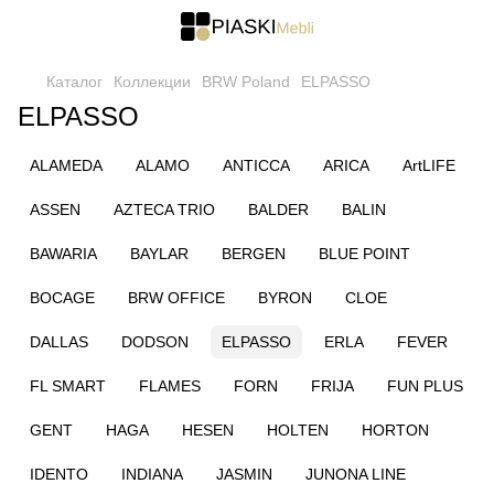
Каталог
Коллекции
BRW Poland
ELPASSO
ELPASSO
ALAMEDA
ALAMO
ANTICCA
ARICA
ArtLIFE
ASSEN
AZTECA TRIO
BALDER
BALIN
BAWARIA
BAYLAR
BERGEN
BLUE POINT
BOCAGE
BRW OFFICE
BYRON
CLOE
DALLAS
DODSON
ELPASSO
ERLA
FEVER
FL SMART
FLAMES
FORN
FRIJA
FUN PLUS
GENT
HAGA
HESEN
HOLTEN
HORTON
IDENTO
INDIANA
JASMIN
JUNONA LINE