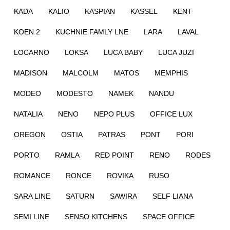
KADA
KALIO
KASPIAN
KASSEL
KENT
KOEN 2
KUCHNIE FAMLY LNE
LARA
LAVAL
LOCARNO
LOKSA
LUCA BABY
LUCA JUZI
MADISON
MALCOLM
MATOS
MEMPHIS
MODEO
MODESTO
NAMEK
NANDU
NATALIA
NENO
NEPO PLUS
OFFICE LUX
OREGON
OSTIA
PATRAS
PONT
PORI
PORTO
RAMLA
RED POINT
RENO
RODES
ROMANCE
RONCE
ROVIKA
RUSO
SARA LINE
SATURN
SAWIRA
SELF LIANA
SEMI LINE
SENSO KITCHENS
SPACE OFFICE