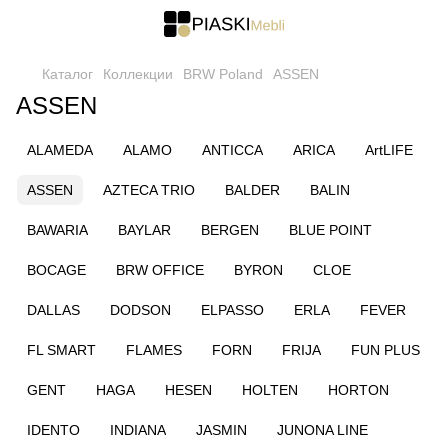
Каталог
Коллекции
BRW Poland
ASSEN
ASSEN
ALAMEDA
ALAMO
ANTICCA
ARICA
ArtLIFE
ASSEN
AZTECA TRIO
BALDER
BALIN
BAWARIA
BAYLAR
BERGEN
BLUE POINT
BOCAGE
BRW OFFICE
BYRON
CLOE
DALLAS
DODSON
ELPASSO
ERLA
FEVER
FL SMART
FLAMES
FORN
FRIJA
FUN PLUS
GENT
HAGA
HESEN
HOLTEN
HORTON
IDENTO
INDIANA
JASMIN
JUNONA LINE