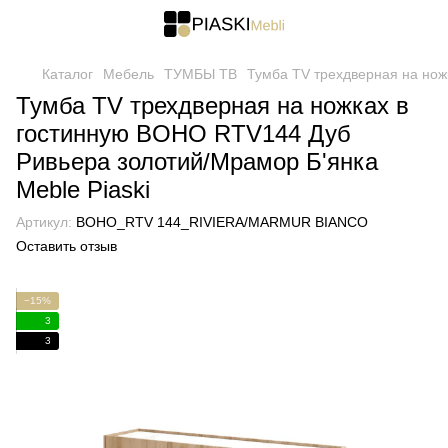
Каталог
Мебель
ТУМБЫ ТВ
Тумба TV трехдверная на нож
Тумба TV трехдверная на ножках в
гостинную BOHO RTV144 Дуб
Ривьера золотий/Мрамор Б'янка
Meble Piaski
Артикул:
BOHO_RTV 144_RIVIERA/MARMUR BIANCO
Оставить отзыв
−15%
3
3