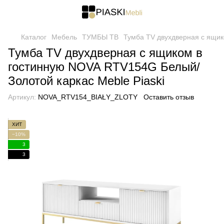
Каталог
Мебель
ТУМБЫ ТВ
Тумба TV двухдверная с ящик
Тумба TV двухдверная с ящиком в
гостинную NOVA RTV154G Белый/
Золотой каркас Meble Piaski
Артикул:
NOVA_RTV154_BIAŁY_ZLOTY
Оставить отзыв
ХИТ
−10%
3
3