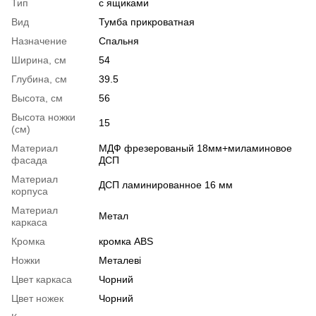
Тип
с ящиками
Вид
Тумба прикроватная
Назначение
Спальня
Ширина, см
54
Глубина, см
39.5
Высота, см
56
Высота ножки
15
(см)
Материал
МДФ фрезерованый 18мм+миламиновое
фасада
ДСП
Материал
ДСП ламинированное 16 мм
корпуса
Материал
Метал
каркаса
Кромка
кромка ABS
Ножки
Металеві
Цвет каркаса
Чорний
Цвет ножек
Чорний