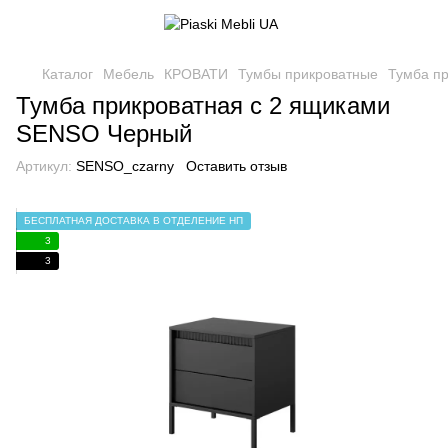
Каталог
Мебель
КРОВАТИ
Тумбы прикроватные
Тумба п
Тумба прикроватная с 2 ящиками
SENSO Черный
Артикул:
SENSO_czarny
Оставить отзыв
БЕСПЛАТНАЯ ДОСТАВКА В ОТДЕЛЕНИЕ НП
3
3