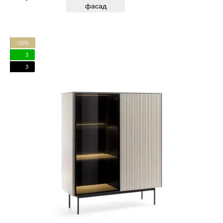
фасад
−10%
3
3