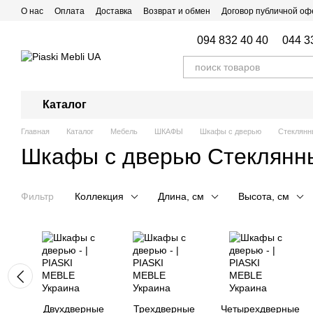
Перейти к основному контенту
О нас
Оплата
Доставка
Возврат и обмен
Договор публичной о
Блог
Отзывы о магазине
094 832 40 40
044 3
Каталог
Главная
Каталог
Мебель
ШКАФЫ
Шкафы с дверью
Стеклянн
Шкафы с дверью Стеклянн
Фильтр
Коллекция
Длина, см
Высота, см
Двухдверные
Трехдверные
Четырехдверные