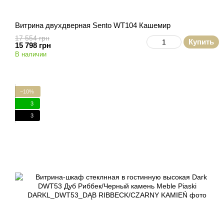
Витрина двухдверная Sento WT104 Кашемир
17 554 грн
Купить
15 798 грн
В наличии
−10%
3
3