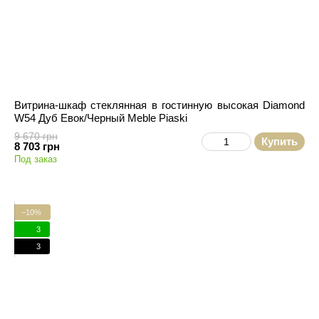
Витрина-шкаф стеклянная в гостинную высокая Diamond
W54 Дуб Евок/Черный Meble Piaski
9 670 грн
Купить
8 703 грн
Под заказ
−10%
3
3