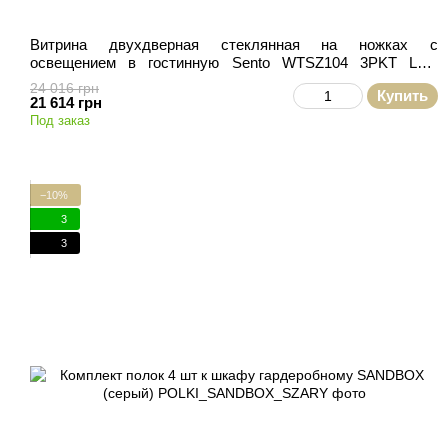
Витрина двухдверная стеклянная на ножках с
освещением в гостинную Sento WTSZ104 3PKT LED
Черный/Дуб Вотан Meble Piaski
24 016 грн
Купить
21 614 грн
Под заказ
−10%
3
3