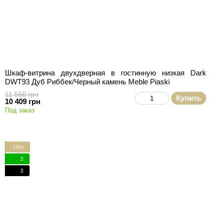
Шкаф-витрина двухдверная в гостинную низкая Dark
DWT93 Дуб Риббек/Черный камень Meble Piaski
11 566 грн
Купить
10 409 грн
Под заказ
−10%
3
3