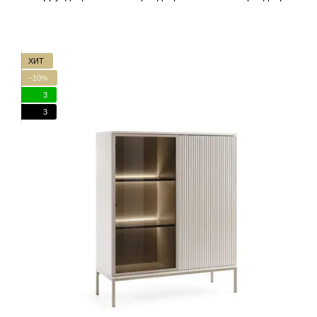
ХИТ
−10%
3
3