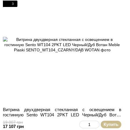
3
Витрина двухдверная стекланная с освещением в
гостинную Sento WT104 2PKT LED Черный/Дуб Вотан
Meble Piaski
19 007 грн
Купить
17 107 грн