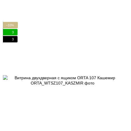
−10%
3
3