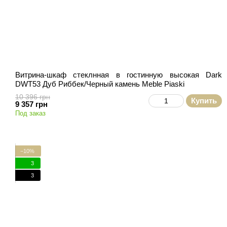
Витрина-шкаф стеклнная в гостинную высокая Dark
DWT53 Дуб Риббек/Черный камень Meble Piaski
10 396 грн
Купить
9 357 грн
Под заказ
−10%
3
3