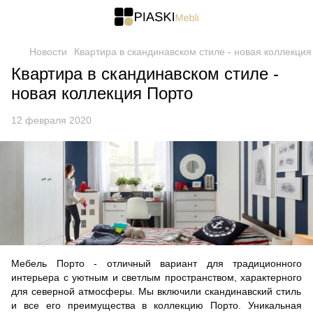
Новости
Квартира в скандинавском стиле - новая коллекция
Квартира в скандинавском стиле -
новая коллекция Порто
12 февраля 2020
Мебель
Порто
- отличный вариант для традиционного
интерьера
с
уютны
м
и светлы
м
пространств
ом
, характерн
ого
для северной атмосферы. Мы включили скандинавский стиль
и все его преимущества в коллекцию
Порто
. Уникальная