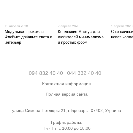
13 апреля 2020
7 апреля 2020
1 апреля 2020
Модульная прихожая
Коллекция Маркус для
С красочным
Флеймс: добавьте света в
любителей минимализма
новая колл
интерьер
и простых форм
094 832 40 40
044 332 40 40
Контактная информация
Полная версия сайта
улица Симона Петлюры 21, г. Бровары, 07402, Украина
График работы:
Пн - Пт: с 10:00 до 18:00