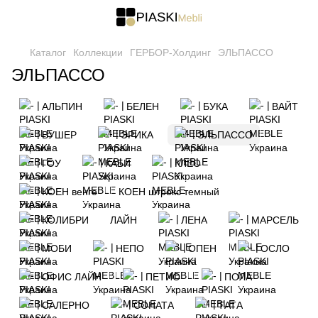
Каталог
Коллекции
ГЕРБОР-Холдинг
ЭЛЬПАССО
ЭЛЬПАССО
АЛЬПИН
БЕЛЕН
БУКА
ВАЙТ
ВУШЕР
ЭРИКА
ЭЛЬПАССО
ГОУ
КАБИ
КЛЕО
КОЕН венге
КОЕН штрокс темный
КОЛИБРИ
ЛАЙН
ЛЕНА
МАРСЕЛЬ
МОБИ
НЕПО
ОПЕН
ОСЛО
ОФИС ЛАЙН
ПЕТИО
ПОЛА
САЛЕРНО
СОНАТА
ТАТА