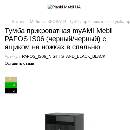
Каталог
Мебель
КРОВАТИ
Тумбы прикроватные
Тумба пр
Тумба прикроватная myAMI Mebli
PAFOS IS06 (черный/черный) с
ящиком на ножках в спальню
Артикул:
PAFOS_IS06_NIGHTSTAND_BLACK_BLACK
Оставить отзыв
−10%
3
3