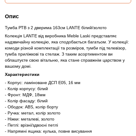
Опис
Тумба РТВ з 2 дверима 163см LANTE білий/золото
Колекція LANTE від виробника Meble Laski представляє
надзвичайну колекцію, яка сподобається багатьом. У колекції:
комоди різной комплектації та розміров, тумби під телевізор,
тумба приліжкові та стелаж. З таким асортиментом ви
облаштуєте свою вітальню, яка стане справжнім царством у
вашому домі.
Характеристики
- Корпус: ламіноване ДСП E05, 16 мм
- Колір корпусу: білий
- Фронт: МДФ, 18мм
- Колір фасаду: білий
- Ободок: ABS, колір борту
- Ручка: метал, колір золото
- Ніжки: металеві, золото
- Петлі: врізні/здвоєні петлі
- Напрямні ящика: кулька, повне висування