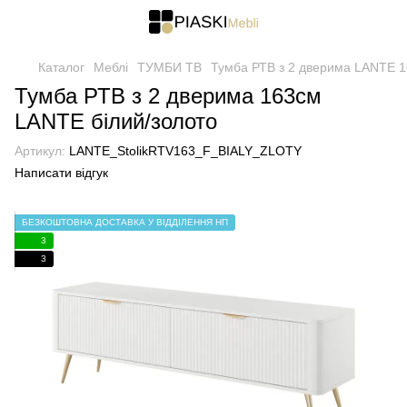
Каталог
Меблі
ТУМБИ ТВ
Тумба РТВ з 2 дверима LANTE 1
Тумба РТВ з 2 дверима 163см
LANTE білий/золото
Артикул:
LANTE_StolikRTV163_F_BIALY_ZLOTY
Написати відгук
БЕЗКОШТОВНА ДОСТАВКА У ВІДДІЛЕННЯ НП
3
3