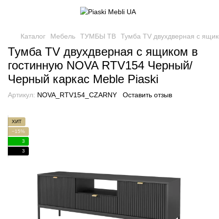
Каталог
Мебель
ТУМБЫ ТВ
Тумба TV двухдверная с ящик
Тумба TV двухдверная с ящиком в
гостинную NOVA RTV154 Черный/
Черный каркас Meble Piaski
Артикул:
NOVA_RTV154_CZARNY
Оставить отзыв
ХИТ
−15%
3
3